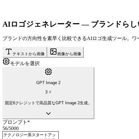
AIロゴジェネレーター
— ブランドら
ブランドの方向性を素早く比較できるAIロゴ生成ツール。
テキストから画像
画像から画像
モデルを選択
GPT Image 2
3
⚡
固定6クレジットで高品質なGPT Image 2生成。
プロンプト
*
56
/
5000