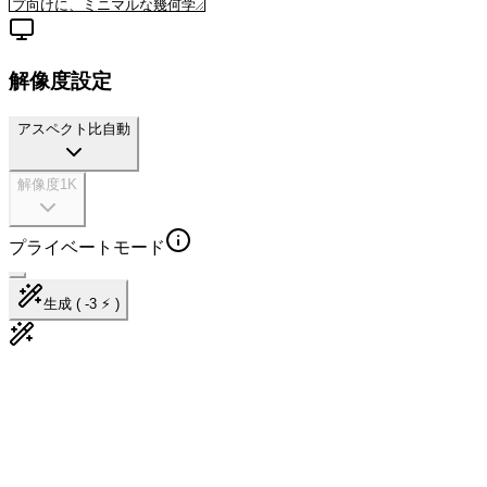
解像度設定
アスペクト比
自動
解像度
1K
プライベートモード
生成 ( -3 ⚡ )