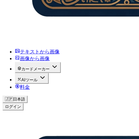
テキストから画像
画像から画像
カードメーカー
AIツール
料金
🇯🇵
日本語
ログイン