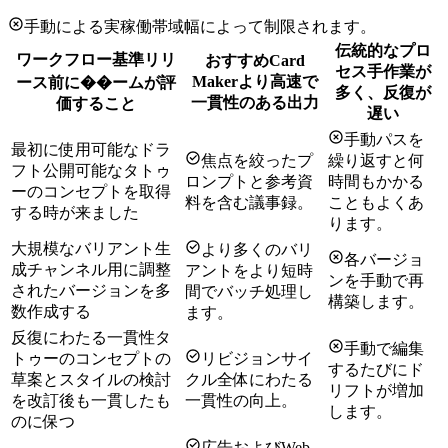
手動による実稼働帯域幅によって制限されます。
伝統的なプロ
ワークフロー基準
リリ
おすすめ
Card
セス
手作業が
Maker
より高速で
ース前に��ームが評
多く、反復が
一貫性のある出力
価すること
遅い
手動パスを
最初に使用可能なドラ
焦点を絞ったプ
繰り返すと何
フト
公開可能なタトゥ
ロンプトと参考資
時間もかかる
ーのコンセプトを取得
料を含む議事録。
こともよくあ
する時が来ました
ります。
大規模なバリアント生
より多くのバリ
各バージョ
成
チャンネル用に調整
アントをより短時
ンを手動で再
されたバージョンを多
間でバッチ処理し
構築します。
数作成する
ます。
反復にわたる一貫性
タ
手動で編集
トゥーのコンセプトの
リビジョンサイ
するたびにド
草案とスタイルの検討
クル全体にわたる
リフトが増加
を改訂後も一貫したも
一貫性の向上。
します。
のに保つ
広告およびWeb