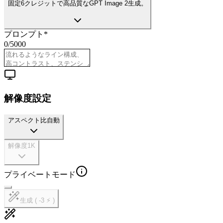
固定6クレジットで高品質なGPT Image 2生成。
プロンプト
*
0
/
5000
解像度設定
アスペクト比
自動
解像度
1K
プライベートモード
生成 ( -3 ⚡ )