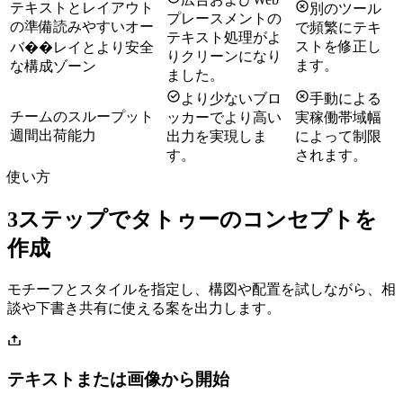
テキストとレイアウト
別のツール
プレースメントの
の準備
読みやすいオー
で頻繁にテキ
テキスト処理がよ
ストを修正し
バ��レイとより安全
りクリーンになり
ます。
な構成ゾーン
ました。
より少ないブロ
手動による
チームのスループット
ッカーでより高い
実稼働帯域幅
週間出荷能力
出力を実現しま
によって制限
す。
されます。
使い方
3ステップでタトゥーのコンセプトを
作成
モチーフとスタイルを指定し、構図や配置を試しながら、相
談や下書き共有に使える案を出力します。
テキストまたは画像から開始