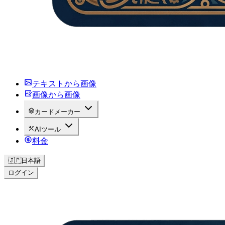
テキストから画像
画像から画像
カードメーカー
AIツール
料金
🇯🇵
日本語
ログイン