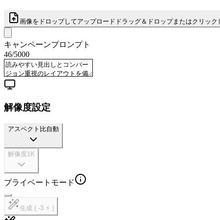
画像をドロップしてアップロード
ドラッグ＆ドロップまたはクリック
キャンペーンプロンプト
46
/
5000
解像度設定
アスペクト比
自動
解像度
1K
プライベートモード
生成 ( -3 ⚡ )