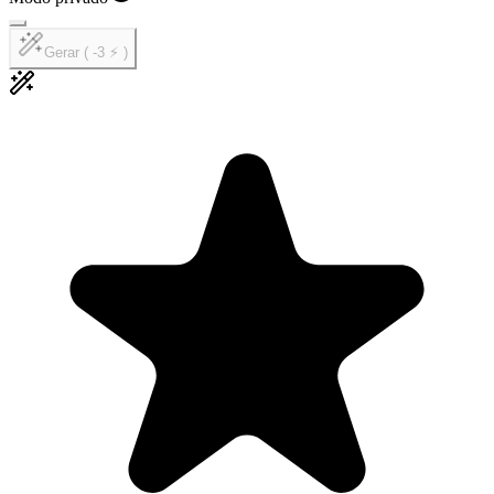
Gerar ( -3 ⚡ )