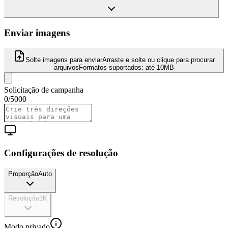
Enviar imagens
Solte imagens para enviar
Arraste e solte ou clique para procurar
arquivos
Formatos suportados:
até 10MB
Solicitação de campanha
0
/
5000
Configurações de resolução
Proporção
Auto
Resolução
1K
Modo privado