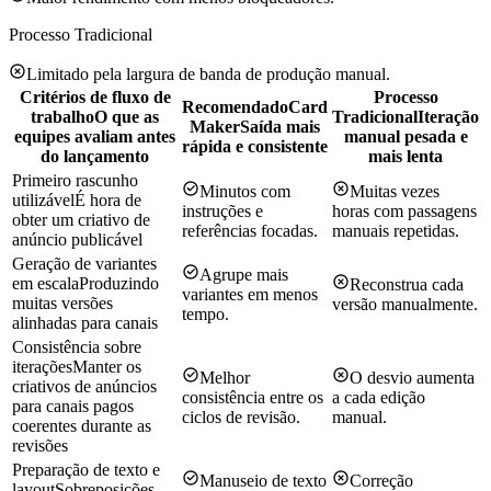
Processo Tradicional
Limitado pela largura de banda de produção manual.
Critérios de fluxo de
Processo
Recomendado
Card
trabalho
O que as
Tradicional
Iteração
Maker
Saída mais
equipes avaliam antes
manual pesada e
rápida e consistente
do lançamento
mais lenta
Primeiro rascunho
Minutos com
Muitas vezes
utilizável
É hora de
instruções e
horas com passagens
obter um criativo de
referências focadas.
manuais repetidas.
anúncio publicável
Geração de variantes
Agrupe mais
em escala
Produzindo
Reconstrua cada
variantes em menos
muitas versões
versão manualmente.
tempo.
alinhadas para canais
Consistência sobre
iterações
Manter os
Melhor
O desvio aumenta
criativos de anúncios
consistência entre os
a cada edição
para canais pagos
ciclos de revisão.
manual.
coerentes durante as
revisões
Preparação de texto e
Manuseio de texto
Correção
layout
Sobreposições