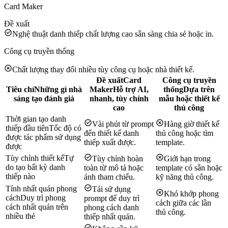
Card Maker
Đề xuất
Nghệ thuật danh thiếp chất lượng cao sẵn sàng chia sẻ hoặc in.
Công cụ truyền thống
Chất lượng thay đổi nhiều tùy công cụ hoặc nhà thiết kế.
Đề xuất
Card
Công cụ truyền
Tiêu chí
Những gì nhà
Maker
Hỗ trợ AI,
thống
Dựa trên
sáng tạo đánh giá
nhanh, tùy chỉnh
mẫu hoặc thiết kế
cao
thủ công
Thời gian tạo danh
Vài phút từ prompt
Hàng giờ thiết kế
thiếp đầu tiên
Tốc độ có
đến thiết kế danh
thủ công hoặc tìm
được tác phẩm sử dụng
thiếp xuất được.
template.
được
Tùy chỉnh thiết kế
Tự
Tùy chỉnh hoàn
Giới hạn trong
do tạo bất kỳ danh
toàn từ mô tả hoặc
template có sẵn hoặc
thiếp nào
ảnh tham chiếu.
kỹ năng thủ công.
Tính nhất quán phong
Tái sử dụng
Khó khớp phong
cách
Duy trì phong
prompt để duy trì
cách giữa các lần
cách nhất quán trên
phong cách danh
thủ công.
nhiều thẻ
thiếp nhất quán.