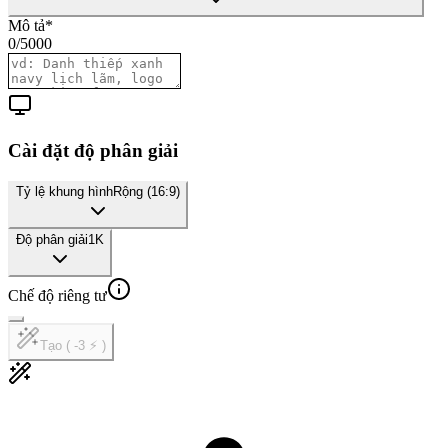
Mô tả
*
0
/
5000
Cài đặt độ phân giải
Tỷ lệ khung hình
Rộng (16:9)
Độ phân giải
1K
Chế độ riêng tư
Tạo ( -3 ⚡ )