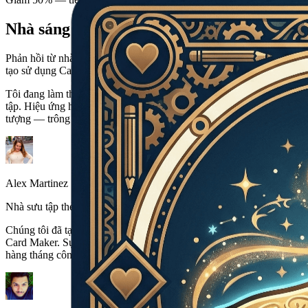
Nhà sáng tạo thẻ nói gì về Card Maker
Phản hồi từ nhà sưu tập thẻ, nhà thiết kế game và chuyên gia sáng
tạo sử dụng Card Maker.
Tôi đang làm thẻ Pokémon tùy chỉnh với Card Maker cho bộ sưu
tập. Hiệu ứng holographic và tính nhất quán của khung thẻ rất ấn
tượng — trông như thẻ thật.
Alex Martinez
Nhà sưu tập thẻ Pokémon
Chúng tôi đã tạo prototype toàn bộ game thẻ bài trong hai tuần với
Card Maker. Sự nhất quán phong cách trên 120+ thẻ giúp tiết kiệm
hàng tháng công việc minh họa.
Tôi đang làm thẻ Pokémon tùy chỉnh với Card Maker cho bộ sưu
tập. Hiệu ứng holographic và tính nhất quán của khung thẻ rất ấn