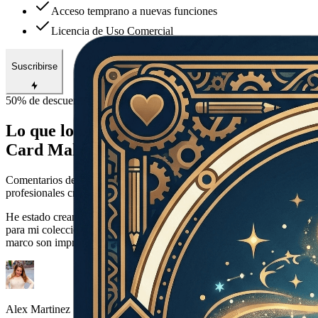
Acceso temprano a nuevas funciones
Licencia de Uso Comercial
Suscribirse
50% de descuento — Ahorra $960.00
Lo que los creadores de cartas dicen de
Card Maker
Comentarios de coleccionistas de cartas, diseñadores de juegos y
profesionales creativos que usan Card Maker.
He estado creando cartas Pokémon personalizadas con Card Maker
para mi colección. Los efectos holográficos y la consistencia del
marco son impresionantes — parecen cartas reales.
Alex Martinez