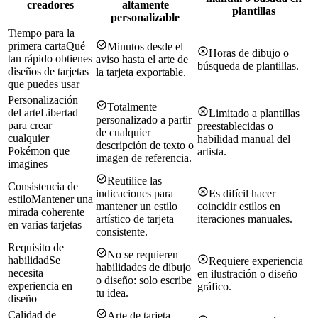
creadores
altamente
plantillas
personalizable
Tiempo para la
primera carta
Qué
Minutos desde el
Horas de dibujo o
tan rápido obtienes
aviso hasta el arte de
búsqueda de plantillas.
diseños de tarjetas
la tarjeta exportable.
que puedes usar
Personalización
Totalmente
del arte
Libertad
Limitado a plantillas
personalizado a partir
para crear
preestablecidas o
de cualquier
cualquier
habilidad manual del
descripción de texto o
Pokémon que
artista.
imagen de referencia.
imagines
Reutilice las
Consistencia de
indicaciones para
Es difícil hacer
estilo
Mantener una
mantener un estilo
coincidir estilos en
mirada coherente
artístico de tarjeta
iteraciones manuales.
en varias tarjetas
consistente.
Requisito de
No se requieren
habilidad
Se
Requiere experiencia
habilidades de dibujo
necesita
en ilustración o diseño
o diseño: solo escribe
experiencia en
gráfico.
tu idea.
diseño
Calidad de
Arte de tarjeta