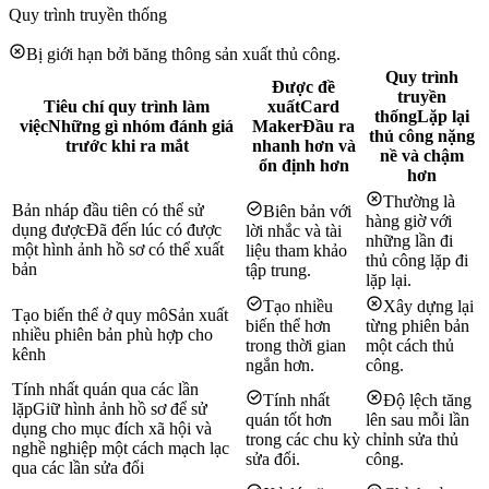
Quy trình truyền thống
Bị giới hạn bởi băng thông sản xuất thủ công.
Quy trình
Được đề
truyền
Tiêu chí quy trình làm
xuất
Card
thống
Lặp lại
việc
Những gì nhóm đánh giá
Maker
Đầu ra
thủ công nặng
trước khi ra mắt
nhanh hơn và
nề và chậm
ổn định hơn
hơn
Thường là
Bản nháp đầu tiên có thể sử
Biên bản với
hàng giờ với
dụng được
Đã đến lúc có được
lời nhắc và tài
những lần đi
một hình ảnh hồ sơ có thể xuất
liệu tham khảo
thủ công lặp đi
bản
tập trung.
lặp lại.
Tạo nhiều
Xây dựng lại
Tạo biến thể ở quy mô
Sản xuất
biến thể hơn
từng phiên bản
nhiều phiên bản phù hợp cho
trong thời gian
một cách thủ
kênh
ngắn hơn.
công.
Tính nhất quán qua các lần
Tính nhất
Độ lệch tăng
lặp
Giữ hình ảnh hồ sơ để sử
quán tốt hơn
lên sau mỗi lần
dụng cho mục đích xã hội và
trong các chu kỳ
chỉnh sửa thủ
nghề nghiệp một cách mạch lạc
sửa đổi.
công.
qua các lần sửa đổi