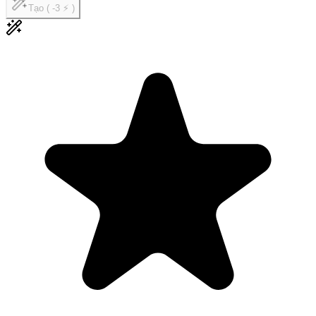
Tạo ( -3 ⚡ )