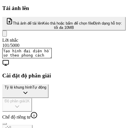
Tải ảnh lên
Thả ảnh để tải lên
Kéo thả hoặc bấm để chọn file
Định dạng hỗ trợ:
tối đa 10MB
Lời nhắc
101
/
5000
Cài đặt độ phân giải
Tỷ lệ khung hình
Tự động
Độ phân giải
1K
Chế độ riêng tư