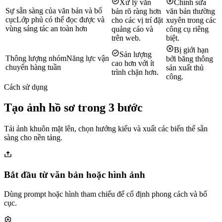
Xử lý văn
Chỉnh sửa
Sự sẵn sàng của văn bản và bố
bản rõ ràng hơn
văn bản thường
cục
Lớp phủ có thể đọc được và
cho các vị trí đặt
xuyên trong các
vùng sáng tác an toàn hơn
quảng cáo và
công cụ riêng
trên web.
biệt.
Bị giới hạn
Sản lượng
Thông lượng nhóm
Năng lực vận
bởi băng thông
cao hơn với ít
chuyển hàng tuần
sản xuất thủ
trình chặn hơn.
công.
Cách sử dụng
Tạo ảnh hồ sơ trong 3 bước
Tải ảnh khuôn mặt lên, chọn hướng kiểu và xuất các biến thể sẵn
sàng cho nền tảng.
Bắt đầu từ văn bản hoặc hình ảnh
Dùng prompt hoặc hình tham chiếu để cố định phong cách và bố
cục.