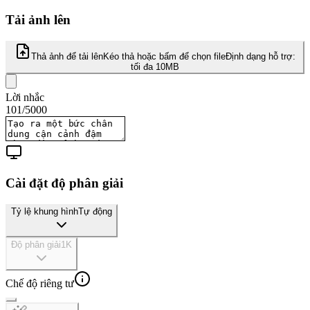
Tải ảnh lên
Thả ảnh để tải lên
Kéo thả hoặc bấm để chọn file
Định dạng hỗ trợ:
tối đa 10MB
Lời nhắc
101
/
5000
Cài đặt độ phân giải
Tỷ lệ khung hình
Tự động
Độ phân giải
1K
Chế độ riêng tư