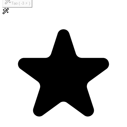
Tạo ( -3 ⚡ )