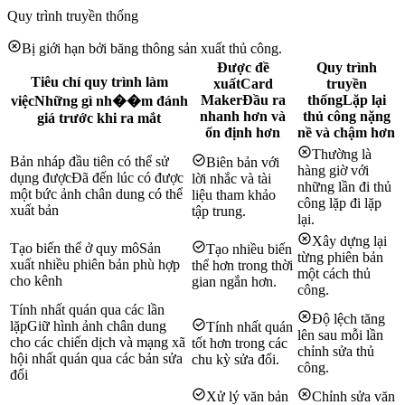
Quy trình truyền thống
Bị giới hạn bởi băng thông sản xuất thủ công.
Được đề
Quy trình
Tiêu chí quy trình làm
xuất
Card
truyền
Maker
Đầu ra
thống
Lặp lại
việc
Những gì nh��m đánh
nhanh hơn và
thủ công nặng
giá trước khi ra mắt
ổn định hơn
nề và chậm hơn
Thường là
Bản nháp đầu tiên có thể sử
Biên bản với
hàng giờ với
dụng được
Đã đến lúc có được
lời nhắc và tài
những lần đi thủ
một bức ảnh chân dung có thể
liệu tham khảo
công lặp đi lặp
xuất bản
tập trung.
lại.
Xây dựng lại
Tạo biến thể ở quy mô
Sản
Tạo nhiều biến
từng phiên bản
xuất nhiều phiên bản phù hợp
thể hơn trong thời
một cách thủ
cho kênh
gian ngắn hơn.
công.
Tính nhất quán qua các lần
Độ lệch tăng
lặp
Giữ hình ảnh chân dung
Tính nhất quán
lên sau mỗi lần
cho các chiến dịch và mạng xã
tốt hơn trong các
chỉnh sửa thủ
hội nhất quán qua các bản sửa
chu kỳ sửa đổi.
công.
đổi
Xử lý văn bản
Chỉnh sửa văn