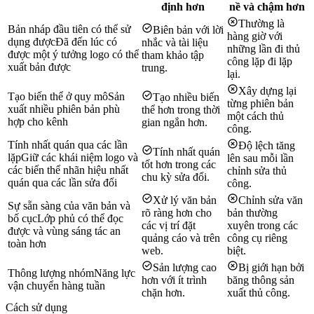
định hơn
nề và chậm hơn
Thường là
Bản nháp đầu tiên có thể sử
Biên bản với lời
hàng giờ với
dụng được
Đã đến lúc có
nhắc và tài liệu
những lần đi thủ
được một ý tưởng logo có thể
tham khảo tập
công lặp đi lặp
xuất bản được
trung.
lại.
Xây dựng lại
Tạo biến thể ở quy mô
Sản
Tạo nhiều biến
từng phiên bản
xuất nhiều phiên bản phù
thể hơn trong thời
một cách thủ
hợp cho kênh
gian ngắn hơn.
công.
Tính nhất quán qua các lần
Độ lệch tăng
Tính nhất quán
lặp
Giữ các khái niệm logo và
lên sau mỗi lần
tốt hơn trong các
các biến thể nhãn hiệu nhất
chỉnh sửa thủ
chu kỳ sửa đổi.
quán qua các lần sửa đổi
công.
Xử lý văn bản
Chỉnh sửa văn
Sự sẵn sàng của văn bản và
rõ ràng hơn cho
bản thường
bố cục
Lớp phủ có thể đọc
các vị trí đặt
xuyên trong các
được và vùng sáng tác an
quảng cáo và trên
công cụ riêng
toàn hơn
web.
biệt.
Sản lượng cao
Bị giới hạn bởi
Thông lượng nhóm
Năng lực
hơn với ít trình
băng thông sản
vận chuyển hàng tuần
chặn hơn.
xuất thủ công.
Cách sử dụng