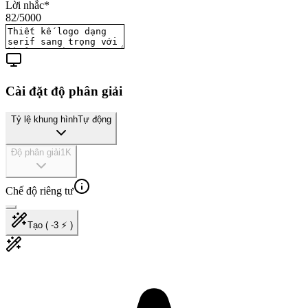
Lời nhắc
*
82
/
5000
Cài đặt độ phân giải
Tỷ lệ khung hình
Tự động
Độ phân giải
1K
Chế độ riêng tư
Tạo ( -3 ⚡ )