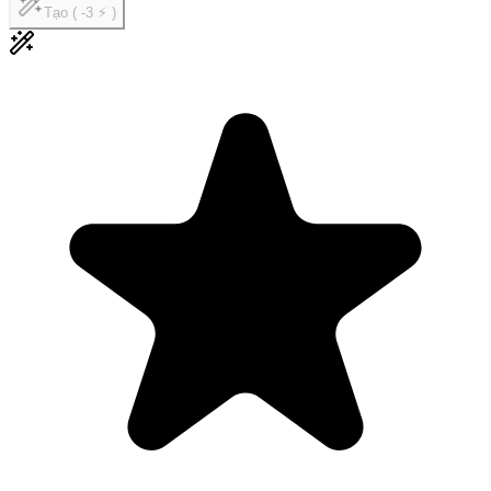
Tạo ( -3 ⚡ )