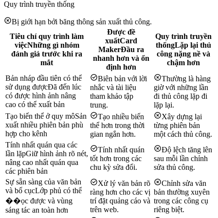
Quy trình truyền thống
Bị giới hạn bởi băng thông sản xuất thủ công.
Được đề
Tiêu chí quy trình làm
Quy trình truyền
xuất
Card
việc
Những gì nhóm
thống
Lặp lại thủ
Maker
Đầu ra
đánh giá trước khi ra
công nặng nề và
nhanh hơn và ổn
mắt
chậm hơn
định hơn
Bản nháp đầu tiên có thể
Biên bản với lời
Thường là hàng
sử dụng được
Đã đến lúc
nhắc và tài liệu
giờ với những lần
có được hình ảnh nâng
tham khảo tập
đi thủ công lặp đi
cao có thể xuất bản
trung.
lặp lại.
Tạo biến thể ở quy mô
Sản
Tạo nhiều biến
Xây dựng lại
xuất nhiều phiên bản phù
thể hơn trong thời
từng phiên bản
hợp cho kênh
gian ngắn hơn.
một cách thủ công.
Tính nhất quán qua các
Tính nhất quán
Độ lệch tăng lên
lần lặp
Giữ hình ảnh rõ nét,
tốt hơn trong các
sau mỗi lần chỉnh
nâng cao nhất quán qua
chu kỳ sửa đổi.
sửa thủ công.
các phiên bản
Sự sẵn sàng của văn bản
Xử lý văn bản rõ
Chỉnh sửa văn
và bố cục
Lớp phủ có thể
ràng hơn cho các vị
bản thường xuyên
��ọc được và vùng
trí đặt quảng cáo và
trong các công cụ
trên web.
riêng biệt.
sáng tác an toàn hơn