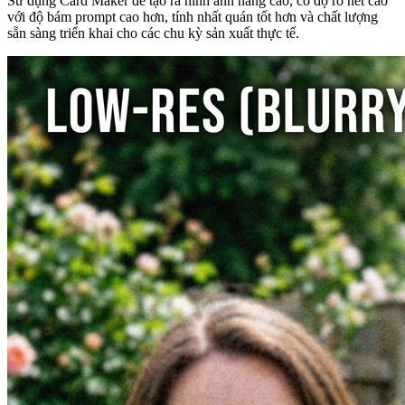
Sử dụng Card Maker để tạo ra hình ảnh nâng cao, có độ rõ nét cao
với độ bám prompt cao hơn, tính nhất quán tốt hơn và chất lượng
sẵn sàng triển khai cho các chu kỳ sản xuất thực tế.