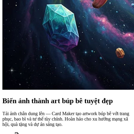
Biến ảnh thành art búp bê tuyệt đẹp
Tải ảnh chân dung lên — Card Maker tạo artwork búp bê với trang
phục, bao bì và tư thế tùy chỉnh. Hoàn hảo cho xu hướng mạng xã
hội, quà tặng và dự án sáng tạo.