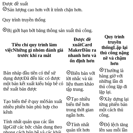
Được đề xuất
Sản lượng cao hơn với ít trình chặn hơn.
Quy trình truyền thống
Bị giới hạn bởi băng thông sản xuất thủ công.
Quy trình
Được đề
truyền
Tiêu chí quy trình làm
xuất
Card
thống
Lặp lại
việc
Những gì nhóm đánh giá
Maker
Đầu ra
thủ công nặng
trước khi ra mắt
nhanh hơn và
nề và chậm
ổn định hơn
hơn
Thường là
Bản nháp đầu tiên có thể sử
Biên bản với
hàng giờ với
dụng được
Đã đến lúc có được
lời nhắc và tài
những lần đi
một bản kết xuất kiểu búp bê có
liệu tham khảo
thủ công lặp đi
thể xuất bản được
tập trung.
lặp lại.
Tạo nhiều
Xây dựng lại
Tạo biến thể ở quy mô
Sản xuất
biến thể hơn
từng phiên bản
nhiều phiên bản phù hợp cho
trong thời gian
một cách thủ
kênh
ngắn hơn.
công.
Tính nhất quán qua các lần
Tính nhất
Độ lệch tăng
lặp
Giữ các bức chân dung theo
quán tốt hơn
lên sau mỗi lần
phong cách búp bê và các khái