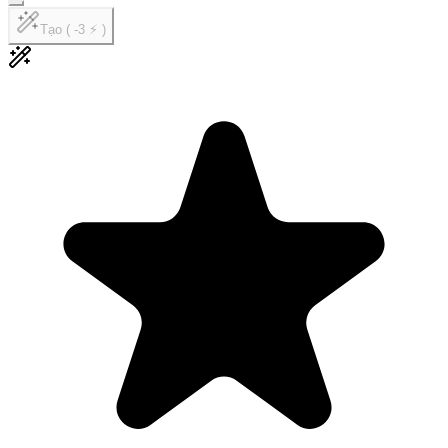
Tạo ( -3 ⚡ )