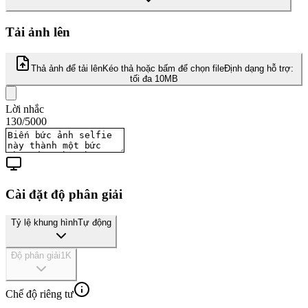
Tải ảnh lên
Thả ảnh để tải lên
Kéo thả hoặc bấm để chọn file
Định dạng hỗ trợ:
tối đa 10MB
Lời nhắc
130
/
5000
Cài đặt độ phân giải
Tỷ lệ khung hình
Tự động
Độ phân giải
1K
Chế độ riêng tư