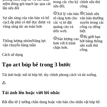
trong các chu kỳ
chỉnh sửa thủ
niệm đóng gói mạch lạc qua các
sửa đổi.
công.
lần sửa đổi
Xử lý văn bản
Chỉnh sửa
Sự sẵn sàng của văn bản và bố
rõ ràng hơn cho
văn bản thường
cục
Lớp phủ có thể đọc được và
các vị trí đặt
xuyên trong các
vùng sáng tác an toàn hơn
quảng cáo và
công cụ riêng
trên web.
biệt.
Bị giới hạn
Sản lượng cao
Thông lượng nhóm
Năng lực
bởi băng thông
hơn với ít trình
vận chuyển hàng tuần
sản xuất thủ
chặn hơn.
công.
Cách sử dụng
Tạo art búp bê trong 3 bước
Tải ảnh hoặc mô tả búp bê, tùy chỉnh phong cách và tải xuống.
Tải ảnh lên hoặc viết lời nhắc
Bắt đầu từ ý tưởng chân dung hoặc văn bản cho nhân vật búp bê.