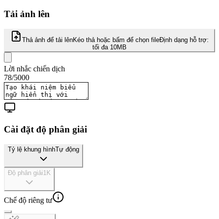
Tải ảnh lên
Thả ảnh để tải lên
Kéo thả hoặc bấm để chọn file
Định dạng hỗ trợ:
tối đa 10MB
Lời nhắc chiến dịch
78
/
5000
Cài đặt độ phân giải
Tỷ lệ khung hình
Tự động
Độ phân giải
1K
Chế độ riêng tư