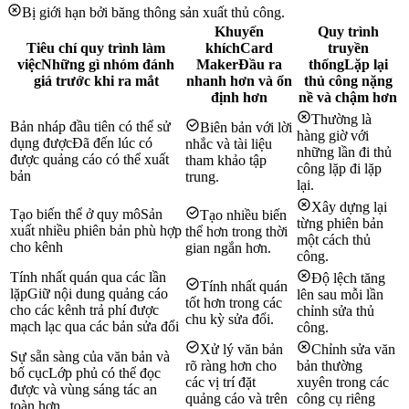
Bị giới hạn bởi băng thông sản xuất thủ công.
Khuyến
Quy trình
Tiêu chí quy trình làm
khích
Card
truyền
việc
Những gì nhóm đánh
Maker
Đầu ra
thống
Lặp lại
giá trước khi ra mắt
nhanh hơn và ổn
thủ công nặng
định hơn
nề và chậm hơn
Thường là
Bản nháp đầu tiên có thể sử
Biên bản với lời
hàng giờ với
dụng được
Đã đến lúc có
nhắc và tài liệu
những lần đi thủ
được quảng cáo có thể xuất
tham khảo tập
công lặp đi lặp
bản
trung.
lại.
Xây dựng lại
Tạo biến thể ở quy mô
Sản
Tạo nhiều biến
từng phiên bản
xuất nhiều phiên bản phù hợp
thể hơn trong thời
một cách thủ
cho kênh
gian ngắn hơn.
công.
Tính nhất quán qua các lần
Độ lệch tăng
Tính nhất quán
lặp
Giữ nội dung quảng cáo
lên sau mỗi lần
tốt hơn trong các
cho các kênh trả phí được
chỉnh sửa thủ
chu kỳ sửa đổi.
mạch lạc qua các bản sửa đổi
công.
Xử lý văn bản
Chỉnh sửa văn
Sự sẵn sàng của văn bản và
rõ ràng hơn cho
bản thường
bố cục
Lớp phủ có thể đọc
các vị trí đặt
xuyên trong các
được và vùng sáng tác an
quảng cáo và trên
công cụ riêng
toàn hơn