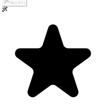
Tạo ( -3 ⚡ )