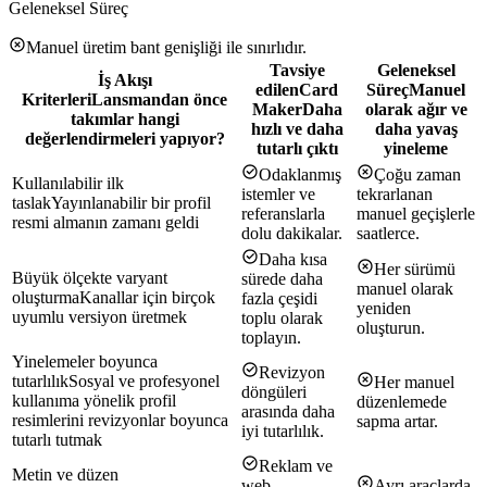
Geleneksel Süreç
Manuel üretim bant genişliği ile sınırlıdır.
Tavsiye
Geleneksel
İş Akışı
edilen
Card
Süreç
Manuel
Kriterleri
Lansmandan önce
Maker
Daha
olarak ağır ve
takımlar hangi
hızlı ve daha
daha yavaş
değerlendirmeleri yapıyor?
tutarlı çıktı
yineleme
Odaklanmış
Çoğu zaman
Kullanılabilir ilk
istemler ve
tekrarlanan
taslak
Yayınlanabilir bir profil
referanslarla
manuel geçişlerle
resmi almanın zamanı geldi
dolu dakikalar.
saatlerce.
Daha kısa
Her sürümü
Büyük ölçekte varyant
sürede daha
manuel olarak
oluşturma
Kanallar için birçok
fazla çeşidi
yeniden
uyumlu versiyon üretmek
toplu olarak
oluşturun.
toplayın.
Yinelemeler boyunca
Revizyon
tutarlılık
Sosyal ve profesyonel
Her manuel
döngüleri
kullanıma yönelik profil
düzenlemede
arasında daha
resimlerini revizyonlar boyunca
sapma artar.
iyi tutarlılık.
tutarlı tutmak
Reklam ve
Metin ve düzen
web
Ayrı araçlarda