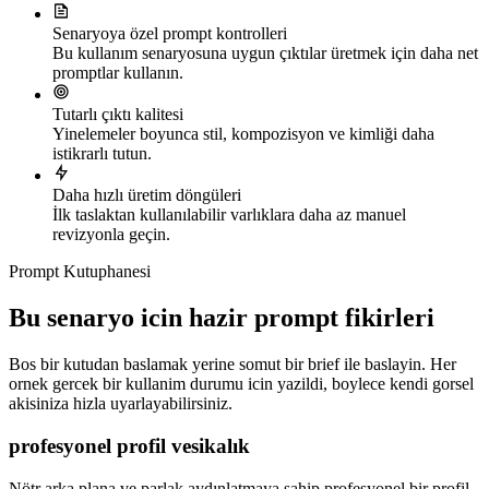
Senaryoya özel prompt kontrolleri
Bu kullanım senaryosuna uygun çıktılar üretmek için daha net
promptlar kullanın.
Tutarlı çıktı kalitesi
Yinelemeler boyunca stil, kompozisyon ve kimliği daha
istikrarlı tutun.
Daha hızlı üretim döngüleri
İlk taslaktan kullanılabilir varlıklara daha az manuel
revizyonla geçin.
Prompt Kutuphanesi
Bu senaryo icin hazir prompt fikirleri
Bos bir kutudan baslamak yerine somut bir brief ile baslayin. Her
ornek gercek bir kullanim durumu icin yazildi, boylece kendi gorsel
akisiniza hizla uyarlayabilirsiniz.
profesyonel profil vesikalık
Nötr arka plana ve parlak aydınlatmaya sahip profesyonel bir profil