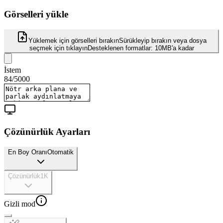
Görselleri yükle
Yüklemek için görselleri bırakın
Sürükleyip bırakın veya dosya
seçmek için tıklayın
Desteklenen formatlar:
10MB'a kadar
İstem
84
/
5000
Çözünürlük Ayarları
En Boy Oranı
Otomatik
Çözünürlük
1K
Gizli mod