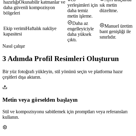
hazırlığı
Okunabilir katmanlar ve
yerleşimleri için
sık metin
daha güvenli kompozisyon
daha temiz
düzeltme.
bölgeleri
metin işleme.
Daha az
Manuel üretim
Ekip verimi
Haftalık nakliye
engelleyiciyle
bant genişliği ile
kapasitesi
daha yüksek
sınırlıdır.
çıktı.
Nasıl çalışır
3 Adımda Profil Resimleri Oluşturun
Bir yüz fotoğrafı yükleyin, stil yönünü seçin ve platforma hazır
çeşitleri dışa aktarın.
Metin veya görselden başlayın
Stil ve kompozisyonu sabitlemek için promptları veya referansları
kullanın.