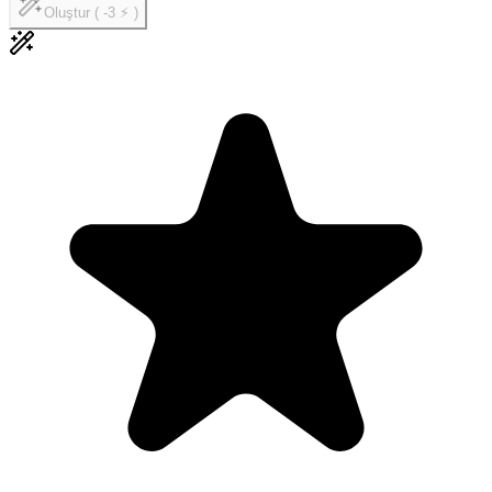
Oluştur ( -3 ⚡ )