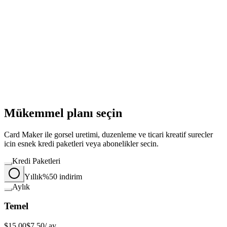
Mükemmel planı seçin
Card Maker ile gorsel uretimi, duzenleme ve ticari kreatif surecler
icin esnek kredi paketleri veya abonelikler secin.
Kredi Paketleri
Yıllık
%50 indirim
Aylık
Temel
$15.00
$7.50
/ ay