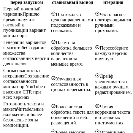
перед запуском
стабильный вывод
итерация
Первый полезный
черновик
Пришло
Протоколы с
Часто часы с
время получить
целенаправленными
повторяющимися
готовый к
подсказками и
ручными
публикации вариант
ссылками.
проходами.
миниатюры
Генерация вариантов
Пакетная
в масштабе
Создание
обработка большего
Пересоберите
множества
количества
каждую версию
согласованных версий
вариантов за
вручную.
для каналов.
меньшее время.
Согласованность в
итерациях
Сохранение
Дрейф
Улучшенная
согласованности
увеличивается с
согласованность в
миниатюр YouTube с
каждым ручным
циклах пересмотра.
высоким CTR при
редактированием.
всех версиях.
Готовность текста и
Более чистая
Частая
макета
Читабельные
обработка текста для
коррекция текста
наложения и более
объявлений и веб-
в отдельных
безопасные зоны
размещений.
инструментах.
композиции.
Более высокая
Ограничено