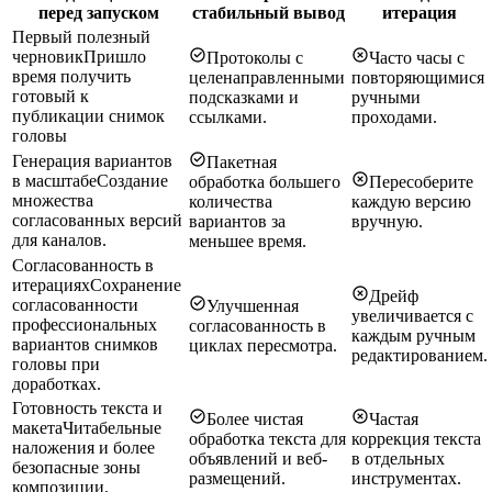
перед запуском
стабильный вывод
итерация
Первый полезный
черновик
Пришло
Протоколы с
Часто часы с
время получить
целенаправленными
повторяющимися
готовый к
подсказками и
ручными
публикации снимок
ссылками.
проходами.
головы
Генерация вариантов
Пакетная
в масштабе
Создание
обработка большего
Пересоберите
множества
количества
каждую версию
согласованных версий
вариантов за
вручную.
для каналов.
меньшее время.
Согласованность в
итерациях
Сохранение
Дрейф
согласованности
Улучшенная
увеличивается с
профессиональных
согласованность в
каждым ручным
вариантов снимков
циклах пересмотра.
редактированием.
головы при
доработках.
Готовность текста и
Более чистая
Частая
макета
Читабельные
обработка текста для
коррекция текста
наложения и более
объявлений и веб-
в отдельных
безопасные зоны
размещений.
инструментах.
композиции.