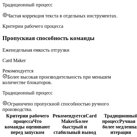
Традиционный процесс
Частая коррекция текста в отдельных инструментах.
Критерии рабочего процесса
Пропускная способность команды
Еженедельная емкость отгрузки
Card Maker
Рекомендуется
Более высокая производительность при меньшем
количестве блокаторов.
Традиционный процесс
Ограничено пропускной способностью ручного
производства.
Критерии рабочего
Рекомендуется
Card
Традиционны
процесса
Что
Maker
Более
процесс
Ручная 
команды оценивают
быстрый и
более медленна
перед запуском
стабильный вывод
итерация