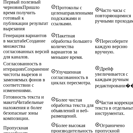
Первый полезный
черновик
Пришло
Протоколы с
Часто часы с
время получить
целенаправленными
повторяющимися
готовый к
подсказками и
ручными прохода
публикации результат
ссылками.
вырезания
Генерация вариантов
Пакетная
в масштабе
Создание
обработка большего
Пересоберите
множества
количества
каждую версию
согласованных версий
вариантов за
вручную.
для каналов.
меньшее время.
Согласованность в
Дрейф
итерациях
Сохранение
Улучшенная
увеличивается с
чистоты вырезов и
согласованность в
каждым ручным
заменяемых фонов в
циклах пересмотра.
соответствии с
редактировани�
изменениями.
Готовность текста и
Более чистая
макета
Читабельные
Частая коррекц
обработка текста для
наложения и более
текста в отдельны
объявлений и веб-
безопасные зоны
инструментах.
размещений.
композиции.
Более высокая
Ограничено
Пропускная
производительность
пропускной