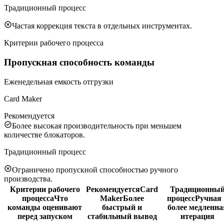
Традиционный процесс
Частая коррекция текста в отдельных инструментах.
Критерии рабочего процесса
Пропускная способность команды
Еженедельная емкость отгрузки
Card Maker
Рекомендуется
Более высокая производительность при меньшем
количестве блокаторов.
Традиционный процесс
Ограничено пропускной способностью ручного
производства.
Критерии рабочего
Рекомендуется
Card
Традиционны
процесса
Что
Maker
Более
процесс
Ручная 
команды оценивают
быстрый и
более медленна
перед запуском
стабильный вывод
итерация