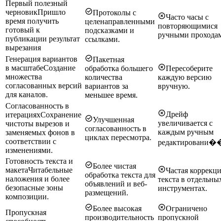
Первый полезный
черновик
Пришло
Протоколы с
Часто часы с
время получить
целенаправленными
повторяющимися
готовый к
подсказками и
ручными прохода
публикации результат
ссылками.
вырезания
Генерация вариантов
Пакетная
в масштабе
Создание
обработка большего
Пересоберите
множества
количества
каждую версию
согласованных версий
вариантов за
вручную.
для каналов.
меньшее время.
Согласованность в
Дрейф
итерациях
Сохранение
Улучшенная
увеличивается с
чистоты вырезов и
согласованность в
каждым ручным
заменяемых фонов в
циклах пересмотра.
соответствии с
редактировани�
изменениями.
Готовность текста и
Более чистая
макета
Читабельные
Частая коррекц
обработка текста для
наложения и более
текста в отдельны
объявлений и веб-
безопасные зоны
инструментах.
размещений.
композиции.
Более высокая
Ограничено
Пропускная
производительность
пропускной