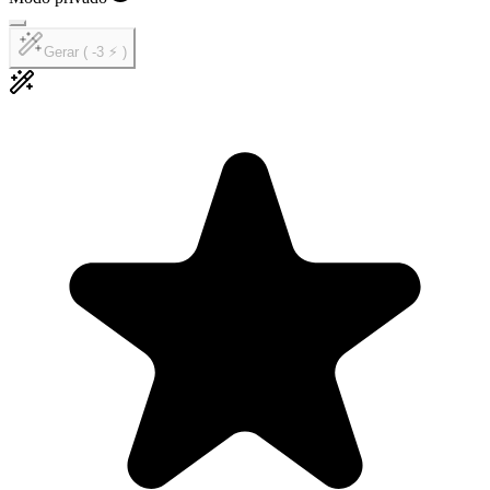
Gerar ( -3 ⚡ )