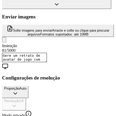
Enviar imagens
Solte imagens para enviar
Arraste e solte ou clique para procurar
arquivos
Formatos suportados:
até 10MB
Instrução
81
/
5000
Configurações de resolução
Proporção
Auto
Resolução
1K
Modo privado