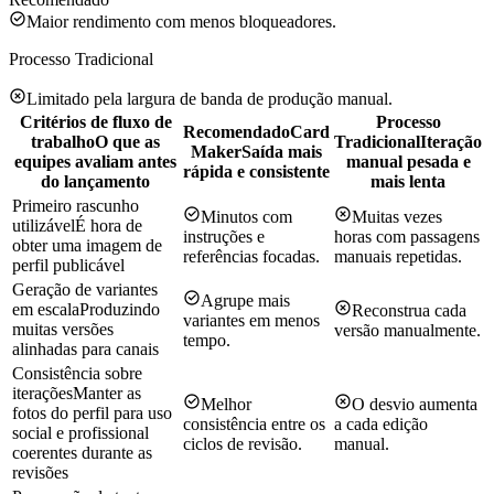
Maior rendimento com menos bloqueadores.
Processo Tradicional
Limitado pela largura de banda de produção manual.
Critérios de fluxo de
Processo
Recomendado
Card
trabalho
O que as
Tradicional
Iteração
Maker
Saída mais
equipes avaliam antes
manual pesada e
rápida e consistente
do lançamento
mais lenta
Primeiro rascunho
Minutos com
Muitas vezes
utilizável
É hora de
instruções e
horas com passagens
obter uma imagem de
referências focadas.
manuais repetidas.
perfil publicável
Geração de variantes
Agrupe mais
em escala
Produzindo
Reconstrua cada
variantes em menos
muitas versões
versão manualmente.
tempo.
alinhadas para canais
Consistência sobre
iterações
Manter as
Melhor
O desvio aumenta
fotos do perfil para uso
consistência entre os
a cada edição
social e profissional
ciclos de revisão.
manual.
coerentes durante as
revisões