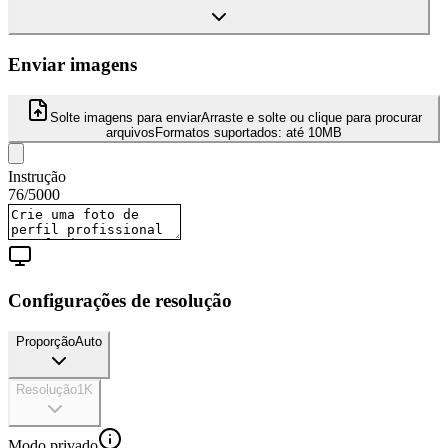
Enviar imagens
Solte imagens para enviar
Arraste e solte ou clique para procurar
arquivos
Formatos suportados:
até 10MB
Instrução
76
/
5000
Configurações de resolução
Proporção
Auto
Resolução
1K
Modo privado