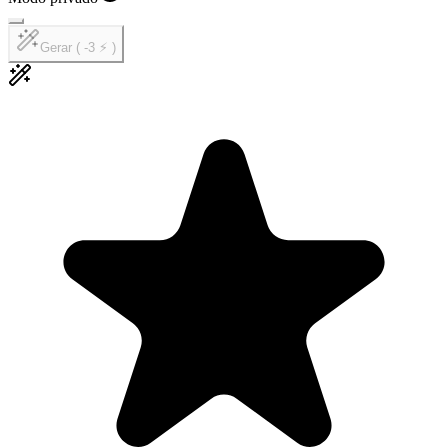
Gerar ( -3 ⚡ )