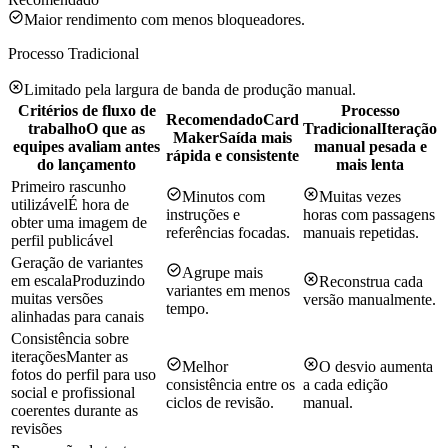
Maior rendimento com menos bloqueadores.
Processo Tradicional
Limitado pela largura de banda de produção manual.
Critérios de fluxo de
Processo
Recomendado
Card
trabalho
O que as
Tradicional
Iteração
Maker
Saída mais
equipes avaliam antes
manual pesada e
rápida e consistente
do lançamento
mais lenta
Primeiro rascunho
Minutos com
Muitas vezes
utilizável
É hora de
instruções e
horas com passagens
obter uma imagem de
referências focadas.
manuais repetidas.
perfil publicável
Geração de variantes
Agrupe mais
em escala
Produzindo
Reconstrua cada
variantes em menos
muitas versões
versão manualmente.
tempo.
alinhadas para canais
Consistência sobre
iterações
Manter as
Melhor
O desvio aumenta
fotos do perfil para uso
consistência entre os
a cada edição
social e profissional
ciclos de revisão.
manual.
coerentes durante as
revisões