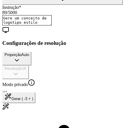
Instrução
*
89
/
5000
Configurações de resolução
Proporção
Auto
Resolução
1K
Modo privado
Gerar ( -3 ⚡ )