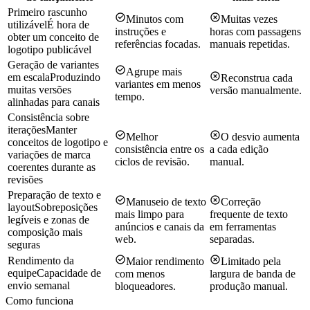
Primeiro rascunho
Minutos com
Muitas vezes
utilizável
É hora de
instruções e
horas com passagens
obter um conceito de
referências focadas.
manuais repetidas.
logotipo publicável
Geração de variantes
Agrupe mais
em escala
Produzindo
Reconstrua cada
variantes em menos
muitas versões
versão manualmente.
tempo.
alinhadas para canais
Consistência sobre
iterações
Manter
Melhor
O desvio aumenta
conceitos de logotipo e
consistência entre os
a cada edição
variações de marca
ciclos de revisão.
manual.
coerentes durante as
revisões
Preparação de texto e
Manuseio de texto
Correção
layout
Sobreposições
mais limpo para
frequente de texto
legíveis e zonas de
anúncios e canais da
em ferramentas
composição mais
web.
separadas.
seguras
Rendimento da
Maior rendimento
Limitado pela
equipe
Capacidade de
com menos
largura de banda de
envio semanal
bloqueadores.
produção manual.
Como funciona