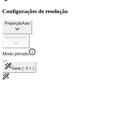
Configurações de resolução
Proporção
Auto
Resolução
1K
Modo privado
Gerar ( -3 ⚡ )