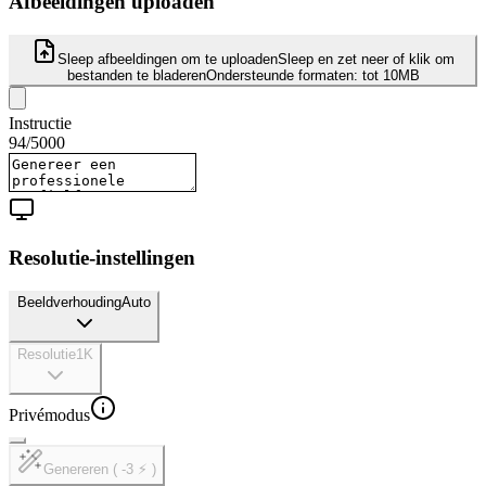
Afbeeldingen uploaden
Sleep afbeeldingen om te uploaden
Sleep en zet neer of klik om
bestanden te bladeren
Ondersteunde formaten:
tot 10MB
Instructie
94
/
5000
Resolutie-instellingen
Beeldverhouding
Auto
Resolutie
1K
Privémodus
Genereren ( -3 ⚡ )