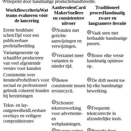
Beperkt door handmatige productiebandbreedte.
Aanbevolen
Card
Traditioneel
Workflowcriteria
Wat
Maker
Snellere
proces
Handmatig
teams evalueren vóór
en consistentere
zware en
de lancering
uitvoer
langzamere iteratie
Eerste bruikbare
Notulen met
Vaak uren met
schets
Tijd voor een
gerichte
herhaalde handmatige
publiceerbare
aanwijzingen en
passen.
profielafbeelding
verwijzingen.
Variantgeneratie op
Verzamel meer
Bouw elke versie
schaal
Het produceren
varianten in
handmatig opnieuw
van veel afgestemde
minder tijd.
op.
versies voor kanalen
Consistentie over
iteraties
Profielfoto's voor
Betere
De drift neemt toe
sociaal en professioneel
consistentie tussen
bij elke handmatige
gebruik coherent houden
revisiecycli.
bewerking.
bij herzieningen
Schonere
Tekst- en lay-
tekstverwerking
Frequente
outgereedheid
Leesbare
voor advertentie-
tekstcorrectie in
overlays en veiligere
en
afzonderlijke tools.
compositiezones
webplaatsingen.
Hogere output
Beperkt door