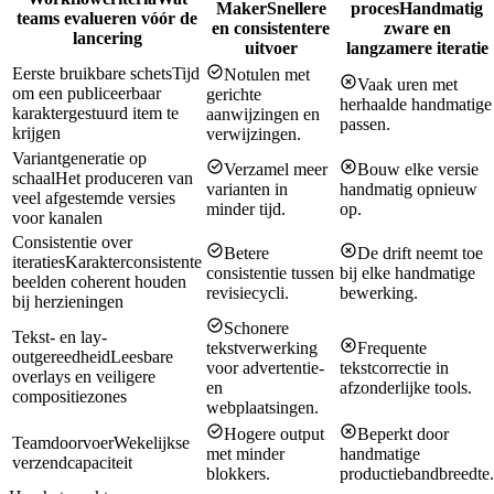
Maker
Snellere
proces
Handmatig
teams evalueren vóór de
en consistentere
zware en
lancering
uitvoer
langzamere iteratie
Eerste bruikbare schets
Tijd
Notulen met
Vaak uren met
om een publiceerbaar
gerichte
herhaalde handmatige
karaktergestuurd item te
aanwijzingen en
passen.
krijgen
verwijzingen.
Variantgeneratie op
Verzamel meer
Bouw elke versie
schaal
Het produceren van
varianten in
handmatig opnieuw
veel afgestemde versies
minder tijd.
op.
voor kanalen
Consistentie over
Betere
De drift neemt toe
iteraties
Karakterconsistente
consistentie tussen
bij elke handmatige
beelden coherent houden
revisiecycli.
bewerking.
bij herzieningen
Schonere
Tekst- en lay-
tekstverwerking
Frequente
outgereedheid
Leesbare
voor advertentie-
tekstcorrectie in
overlays en veiligere
en
afzonderlijke tools.
compositiezones
webplaatsingen.
Hogere output
Beperkt door
Teamdoorvoer
Wekelijkse
met minder
handmatige
verzendcapaciteit
blokkers.
productiebandbreedte.