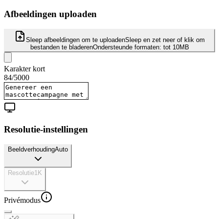
Afbeeldingen uploaden
Sleep afbeeldingen om te uploaden
Sleep en zet neer of klik om
bestanden te bladeren
Ondersteunde formaten:
tot 10MB
Karakter kort
84
/
5000
Resolutie-instellingen
Beeldverhouding
Auto
Resolutie
1K
Privémodus