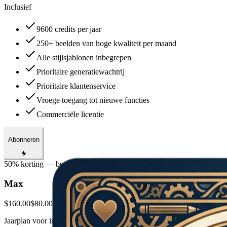
Inclusief
9600 credits per jaar
250+ beelden van hoge kwaliteit per maand
Alle stijlsjablonen inbegrepen
Prioritaire generatiewachtrij
Prioritaire klantenservice
Vroege toegang tot nieuwe functies
Commerciële licentie
Abonneren
50% korting — bespaar $234.00
Max
$160.00
$80.00
/ maand
Jaarplan voor intensief gebruik.