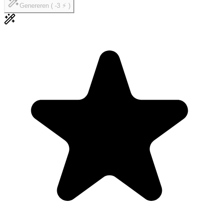
Genereren ( -3 ⚡ )