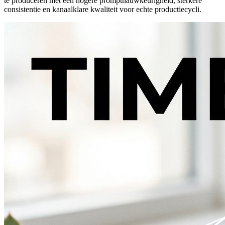
te produceren met een hogere promptnauwkeurigheid, sterkere
consistentie en kanaalklare kwaliteit voor echte productiecycli.