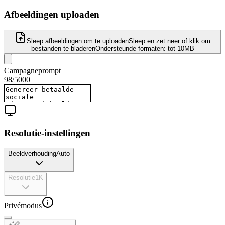
Afbeeldingen uploaden
Sleep afbeeldingen om te uploaden
Sleep en zet neer of klik om
bestanden te bladeren
Ondersteunde formaten:
tot 10MB
Campagneprompt
98
/
5000
Resolutie-instellingen
Beeldverhouding
Auto
Resolutie
1K
Privémodus