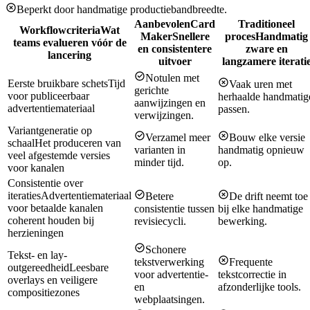
Beperkt door handmatige productiebandbreedte.
Aanbevolen
Card
Traditioneel
Workflowcriteria
Wat
Maker
Snellere
proces
Handmatig
teams evalueren vóór de
en consistentere
zware en
lancering
uitvoer
langzamere iterati
Notulen met
Eerste bruikbare schets
Tijd
Vaak uren met
gerichte
voor publiceerbaar
herhaalde handmatig
aanwijzingen en
advertentiemateriaal
passen.
verwijzingen.
Variantgeneratie op
Verzamel meer
Bouw elke versie
schaal
Het produceren van
varianten in
handmatig opnieuw
veel afgestemde versies
minder tijd.
op.
voor kanalen
Consistentie over
iteraties
Advertentiemateriaal
Betere
De drift neemt toe
voor betaalde kanalen
consistentie tussen
bij elke handmatige
coherent houden bij
revisiecycli.
bewerking.
herzieningen
Schonere
Tekst- en lay-
tekstverwerking
Frequente
outgereedheid
Leesbare
voor advertentie-
tekstcorrectie in
overlays en veiligere
en
afzonderlijke tools.
compositiezones
webplaatsingen.