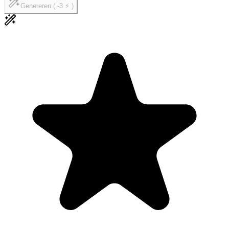
Genereren ( -3 ⚡ )