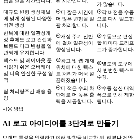
셉을 얻을 시간입니다.
된 시간입니다.
가 많습니다.
대규모 변형 생성
채널
더 짧은 시간에
각 버전을 수동
에 맞게 정렬된 다양한
더 많은 변형을 일
으로 다시 빌드합
버전 생성
괄 처리합니다.
니다.
반복에 대한 일관성
개
개정 주기 전반
수동으로 편집
정 후에도 로고 컨셉과
에 걸쳐 일관성이
할 때마다 드리프
브랜드 마크 변형을 일
향상됩니다.
트가 증가합니다.
관되게 유지합니다.
텍스트 및 레이아웃 준
광고 및 웹 게재
별도의 도구에
비
읽기 쉬운 오버레이
위치에 대한 텍스
서 빈번한 텍스트
및 더욱 안전한 구성 영
트 처리가 더욱 깔
수정.
역
끔해졌습니다.
더 적은 수의 차
수동 생산 대역
팀 처리량
주간 배송 용
단제로 더 높은 출
폭으로 인해 제한
량
력을 제공합니다.
됩니다.
사용 방법
AI 로고 아이디어를 3단계로 만들기
브랜드 특성을 입력하고 여러 방향을 비교한 뒤, 리뷰나 제안