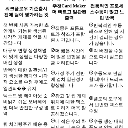
추천
Card Maker
전통적인 프로세
워크플로우 기준
출시
더 빠르고 일관된
스
수동이 많고 느
전에 팀이 평가하는 것
출력
린 반복
첫 번째 사용 가능한 초
반복적인 수동
집중된 프롬프
안
게시 가능한 생성된
패스로 인해 몇 시
트와 참조가 포함
시각적 개체를 얻을 시
간이 걸리는 경우
된 시간입니다.
간입니다.
가 많습니다.
대규모 변형 생성
채널
더 짧은 시간에
각 버전을 수동
에 맞게 정렬된 다양한
더 많은 변형을 일
으로 다시 빌드합
버전 생성
괄 처리합니다.
니다.
반복에 대한 일관성
AI
개정 주기 전반
수동으로 편집
가 생성한 캠페인 시각
에 걸쳐 일관성이
할 때마다 드리프
적 요소를 수정 후에도
향상됩니다.
트가 증가합니다.
일관되�� 유지
텍스트 및 레이아웃 준
광고 및 웹 게재
별도의 도구에
비
읽기 쉬운 오버레이
위치에 대한 텍스
서 빈번한 텍스트
및 더욱 안전한 구성 영
트 처리가 더욱 깔
수정.
역
끔해졌습니다.
더 적은 수의 차
수동 생산 대역
팀 처리량
주간 배송 용
단제로 더 높은 출
폭으로 인해 제한