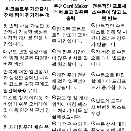
추천
Card Maker
전통적인 프로세
워크플로우 기준
출시
더 빠르고 일관된
스
수동이 많고 느
전에 팀이 평가하는 것
출력
린 반복
첫 번째 사용 가능한 초
반복적인 수동
집중된 프롬프
안
게시 가능한 생성된
패스로 인해 몇 시
트와 참조가 포함
시각적 개체를 얻을 시
간이 걸리는 경우
된 시간입니다.
간입니다.
가 많습니다.
대규모 변형 생성
채널
더 짧은 시간에
각 버전을 수동
에 맞게 정렬된 다양한
더 많은 변형을 일
으로 다시 빌드합
버전 생성
괄 처리합니다.
니다.
반복에 대한 일관성
AI
개정 주기 전반
수동으로 편집
가 생성한 캠페인 시각
에 걸쳐 일관성이
할 때마다 드리프
적 요소를 수정 후에도
향상됩니다.
트가 증가합니다.
일관되�� 유지
텍스트 및 레이아웃 준
광고 및 웹 게재
별도의 도구에
비
읽기 쉬운 오버레이
위치에 대한 텍스
서 빈번한 텍스트
및 더욱 안전한 구성 영
트 처리가 더욱 깔
수정.
역
끔해졌습니다.
더 적은 수의 차
수동 생산 대역
팀 처리량
주간 배송 용
단제로 더 높은 출
폭으로 인해 제한