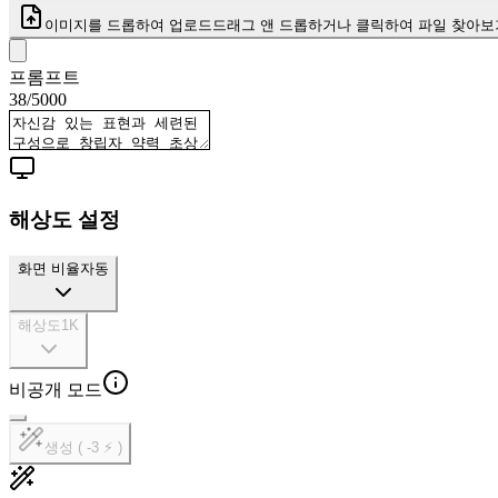
이미지를 드롭하여 업로드
드래그 앤 드롭하거나 클릭하여 파일 찾아보
프롬프트
38
/
5000
해상도 설정
화면 비율
자동
해상도
1K
비공개 모드
생성 ( -3 ⚡ )