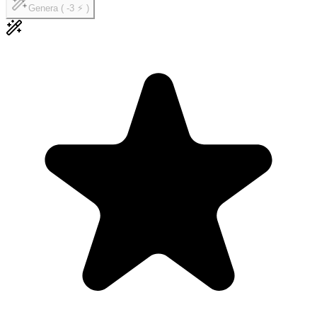
Genera ( -3 ⚡ )