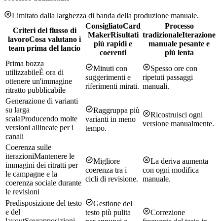
Limitato dalla larghezza di banda della produzione manuale.
Consigliato
Card
Processo
Criteri del flusso di
Maker
Risultati
tradizionale
Iterazione
lavoro
Cosa valutano i
più rapidi e
manuale pesante e
team prima del lancio
coerenti
più lenta
Prima bozza
Minuti con
Spesso ore con
utilizzabile
È ora di
suggerimenti e
ripetuti passaggi
ottenere un'immagine
riferimenti mirati.
manuali.
ritratto pubblicabile
Generazione di varianti
su larga
Raggruppa più
Ricostruisci ogni
scala
Producendo molte
varianti in meno
versione manualmente.
versioni allineate per i
tempo.
canali
Coerenza sulle
iterazioni
Mantenere le
Migliore
La deriva aumenta
immagini dei ritratti per
coerenza tra i
con ogni modifica
le campagne e la
cicli di revisione.
manuale.
coerenza sociale durante
le revisioni
Predisposizione del testo
Gestione del
e del
testo più pulita
Correzione
layout
Sovrapposizioni