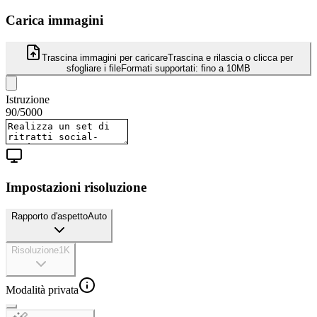
Carica immagini
Trascina immagini per caricare
Trascina e rilascia o clicca per
sfogliare i file
Formati supportati:
fino a 10MB
Istruzione
90
/
5000
Impostazioni risoluzione
Rapporto d'aspetto
Auto
Risoluzione
1K
Modalità privata