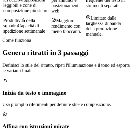
per annunci e
frequente del testo in
leggibili e zone di
posizionamenti
strumenti separati.
composizione più sicure
web.
Limitato dalla
Produttività della
Maggiore
larghezza di banda
squadra
Capacità di
rendimento con
della produzione
spedizione settimanale
meno bloccanti.
manuale.
Come funziona
Genera ritratti in 3 passaggi
Definisci lo stile del ritratto, ripeti l'illuminazione e il tono ed esporta
le varianti finali.
Inizia da testo o immagine
Usa prompt o riferimenti per definire stile e composizione.
Affina con istruzioni mirate