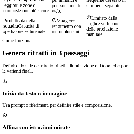
per annunci e
frequente del testo in
leggibili e zone di
posizionamenti
strumenti separati.
composizione più sicure
web.
Limitato dalla
Produttività della
Maggiore
larghezza di banda
squadra
Capacità di
rendimento con
della produzione
spedizione settimanale
meno bloccanti.
manuale.
Come funziona
Genera ritratti in 3 passaggi
Definisci lo stile del ritratto, ripeti l'illuminazione e il tono ed esporta
le varianti finali.
Inizia da testo o immagine
Usa prompt o riferimenti per definire stile e composizione.
Affina con istruzioni mirate