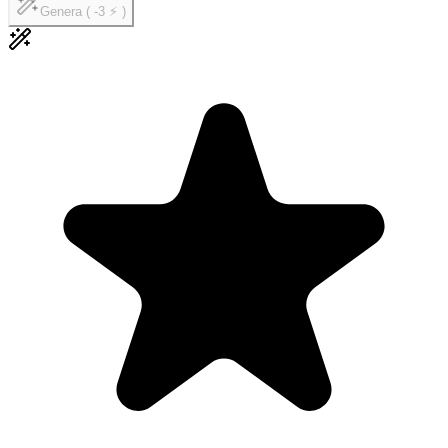
Genera ( -3 ⚡ )