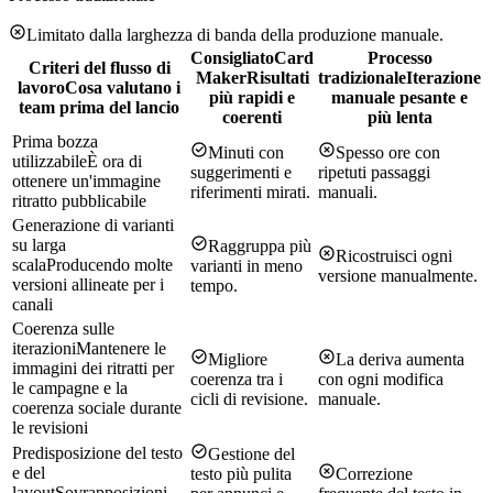
Limitato dalla larghezza di banda della produzione manuale.
Consigliato
Card
Processo
Criteri del flusso di
Maker
Risultati
tradizionale
Iterazione
lavoro
Cosa valutano i
più rapidi e
manuale pesante e
team prima del lancio
coerenti
più lenta
Prima bozza
Minuti con
Spesso ore con
utilizzabile
È ora di
suggerimenti e
ripetuti passaggi
ottenere un'immagine
riferimenti mirati.
manuali.
ritratto pubblicabile
Generazione di varianti
su larga
Raggruppa più
Ricostruisci ogni
scala
Producendo molte
varianti in meno
versione manualmente.
versioni allineate per i
tempo.
canali
Coerenza sulle
iterazioni
Mantenere le
Migliore
La deriva aumenta
immagini dei ritratti per
coerenza tra i
con ogni modifica
le campagne e la
cicli di revisione.
manuale.
coerenza sociale durante
le revisioni
Predisposizione del testo
Gestione del
e del
testo più pulita
Correzione
layout
Sovrapposizioni