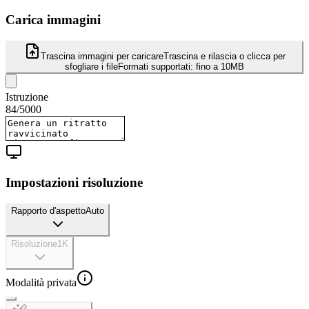
Carica immagini
Trascina immagini per caricare
Trascina e rilascia o clicca per
sfogliare i file
Formati supportati:
fino a 10MB
Istruzione
84
/
5000
Impostazioni risoluzione
Rapporto d'aspetto
Auto
Risoluzione
1K
Modalità privata