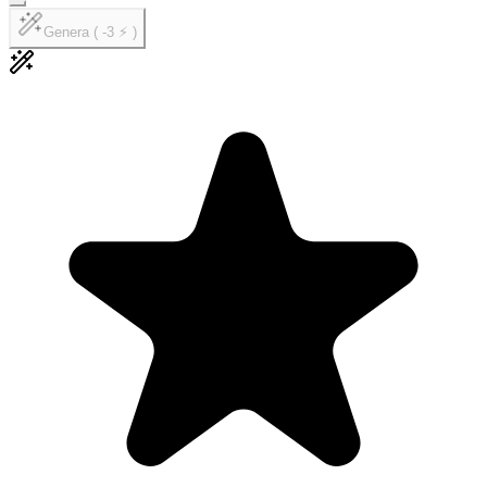
Genera ( -3 ⚡ )