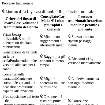
Processo tradizionale
Limitato dalla larghezza di banda della produzione manuale.
Consigliato
Card
Processo
Criteri del flusso di
Maker
Risultati
tradizionale
Iterazione
lavoro
Cosa valutano i
più rapidi e
manuale pesante e
team prima del lancio
coerenti
più lenta
Prima bozza
Minuti con
Spesso ore con
utilizzabile
È ora di
suggerimenti e
ripetuti passaggi
ottenere un risultato
riferimenti mirati.
manuali.
pubblicabile
Generazione di varianti
su larga
Raggruppa più
Ricostruisci ogni
scala
Producendo molte
varianti in meno
versione manualmente.
versioni allineate per i
tempo.
canali
Coerenza sulle
iterazioni
Mantenere
Migliore
La deriva aumenta
coerenti le varianti dei
coerenza tra i cicli
con ogni modifica
headshot professionali
di revisione.
manuale.
rispetto alle revisioni
Predisposizione del testo
Gestione del
e del
testo più pulita
Correzione
layout
Sovrapposizioni