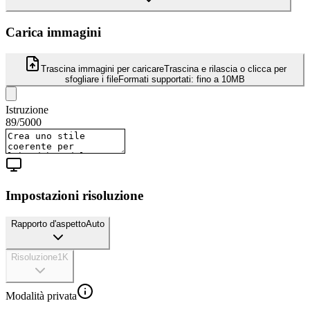
Carica immagini
Trascina immagini per caricare
Trascina e rilascia o clicca per
sfogliare i file
Formati supportati:
fino a 10MB
Istruzione
89
/
5000
Impostazioni risoluzione
Rapporto d'aspetto
Auto
Risoluzione
1K
Modalità privata