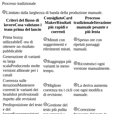
Processo tradizionale
Limitato dalla larghezza di banda della produzione manuale.
Consigliato
Card
Processo
Criteri del flusso di
Maker
Risultati
tradizionale
Iterazione
lavoro
Cosa valutano i
più rapidi e
manuale pesante e
team prima del lancio
coerenti
più lenta
Prima bozza
Minuti con
Spesso ore con
utilizzabile
È ora di
suggerimenti e
ripetuti passaggi
ottenere un risultato
riferimenti mirati.
manuali.
pubblicabile
Generazione di varianti
su larga
Raggruppa più
Ricostruisci ogni
scala
Producendo molte
varianti in meno
versione manualmente.
versioni allineate per i
tempo.
canali
Coerenza sulle
iterazioni
Mantenere
Migliore
La deriva aumenta
coerenti le varianti dei
coerenza tra i cicli
con ogni modifica
headshot professionali
di revisione.
manuale.
rispetto alle revisioni
Predisposizione del testo
Gestione del
e del
testo più pulita
Correzione
layout
Sovrapposizioni