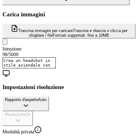
Carica immagini
Trascina immagini per caricare
Trascina e rilascia o clicca per
sfogliare i file
Formati supportati:
fino a 10MB
Istruzione
98
/
5000
Impostazioni risoluzione
Rapporto d'aspetto
Auto
Risoluzione
1K
Modalità privata