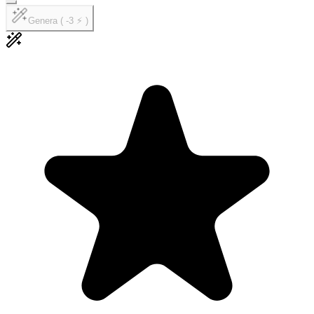
Genera ( -3 ⚡ )