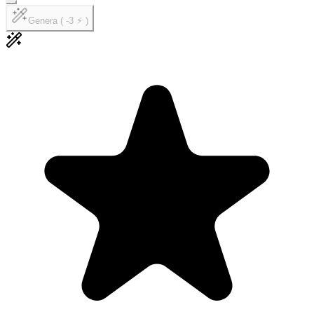
Genera ( -3 ⚡ )