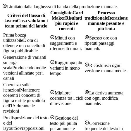
Limitato dalla larghezza di banda della produzione manuale.
Consigliato
Card
Processo
Criteri del flusso di
Maker
Risultati
tradizionale
Iterazione
lavoro
Cosa valutano i
più rapidi e
manuale pesante e
team prima del lancio
coerenti
più lenta
Prima bozza
Minuti con
Spesso ore con
utilizzabile
È ora di
suggerimenti e
ripetuti passaggi
ottenere un concetto di
riferimenti mirati.
manuali.
figura pubblicabile
Generazione di varianti
su larga
Raggruppa più
Ricostruisci ogni
scala
Producendo molte
varianti in meno
versione manualmente.
versioni allineate per i
tempo.
canali
Coerenza sulle
iterazioni
Mantenere
Migliore
La deriva aumenta
coerenti i concetti di
coerenza tra i cicli
con ogni modifica
figura e stile giocattolo
di revisione.
manuale.
dell'IA durante le
revisioni
Predisposizione del testo
Gestione del
e del
testo più pulita
Correzione
layout
Sovrapposizioni
per annunci e
frequente del testo in