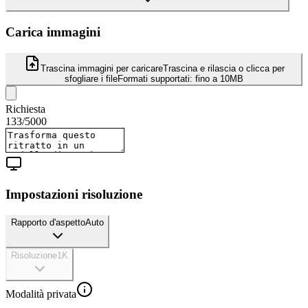
Carica immagini
Trascina immagini per caricare
Trascina e rilascia o clicca per
sfogliare i file
Formati supportati:
fino a 10MB
Richiesta
133
/
5000
Impostazioni risoluzione
Rapporto d'aspetto
Auto
Risoluzione
1K
Modalità privata