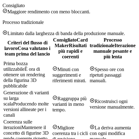
Consigliato
Maggiore rendimento con meno bloccanti.
Processo tradizionale
Limitato dalla larghezza di banda della produzione manuale.
Consigliato
Card
Processo
Criteri del flusso di
Maker
Risultati
tradizionale
Iterazione
lavoro
Cosa valutano i
più rapidi e
manuale pesante e
team prima del lancio
coerenti
più lenta
Prima bozza
utilizzabile
È ora di
Minuti con
Spesso ore con
ottenere un rendering
suggerimenti e
ripetuti passaggi
della figurina 3D
riferimenti mirati.
manuali.
pubblicabile
Generazione di varianti
su larga
Raggruppa più
Ricostruisci ogni
scala
Producendo molte
varianti in meno
versione manualmente.
versioni allineate per i
tempo.
canali
Coerenza sulle
iterazioni
Mantenere il
Migliore
La deriva aumenta
concetto di figurine 3D
coerenza tra i cicli
con ogni modifica
rende coerente rispetto
di revisione.
manuale.