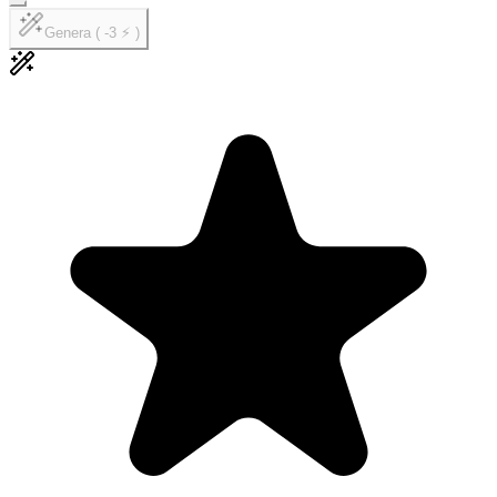
Genera ( -3 ⚡ )