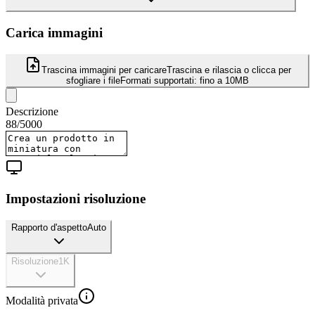
Carica immagini
Trascina immagini per caricare
Trascina e rilascia o clicca per
sfogliare i file
Formati supportati:
fino a 10MB
Descrizione
88
/
5000
Impostazioni risoluzione
Rapporto d'aspetto
Auto
Risoluzione
1K
Modalità privata