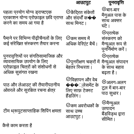
आउटपुट
पुनरावृत्ति
बार-बार
पहला प्रयोग योग्य ड्राफ्ट
एक
केंद्रित संकेतों
मैनुअल पास के
प्रकाशन योग्य प्रोफ़ाइल छवि प्राप्त
और संदर्भों क��
साथ अक्सर
करने का समय आ गया है
साथ मिनट।
घंटे।
प्रत्येक
पैमाने पर विभिन्न पीढ़ी
चैनलों के लिए
कम समय में
संस्करण को
कई संरेखित संस्करण तैयार करना
अधिक वेरिएंट बैचें।
मैन्युअल रूप से
पुनर्निर्माण करें।
पुनरावृत्तियों पर संगति
सामाजिक और
प्रत्येक
व्यावसायिक उपयोग के लिए
पुनरीक्षण चक्रों में
मैन्युअल संपादन
प्रोफ़ाइल चित्रों को संशोधनों से
बेहतर स्थिरता।
के साथ बहाव
अधिक सुसंगत रखना
बढ़ता है।
विज्ञापन और वेब
अलग-अलग
पाठ और लेआउट की तैयारी
पठनीय
���्लेसमेंट के
टूल में बार-बार
ओवरले और सुरक्षित रचना क्षेत्र
लिए साफ़ टेक्स्ट
पाठ सुधार।
हैंडलिंग।
मैन्युअल
कम अवरोधकों के
उत्पादन
टीम थ्रूपुट
साप्ताहिक शिपिंग क्षमता
साथ उच्च
बैंडविड्थ द्वारा
आउटपुट।
सीमित।
कैसे काम करता है