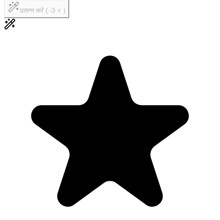
उत्पन्न करें ( -3 ⚡ )