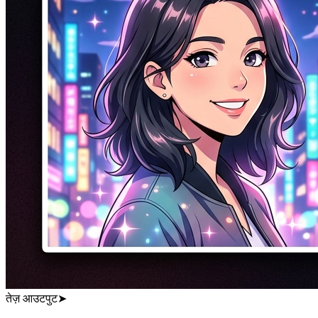
तेज़ आउटपुट
➤