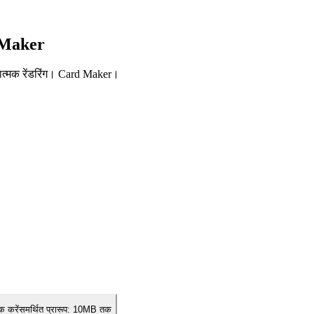
d Maker
कलात्मक रेंडरिंग। Card Maker।
क करें
समर्थित प्रारूप:
10MB तक