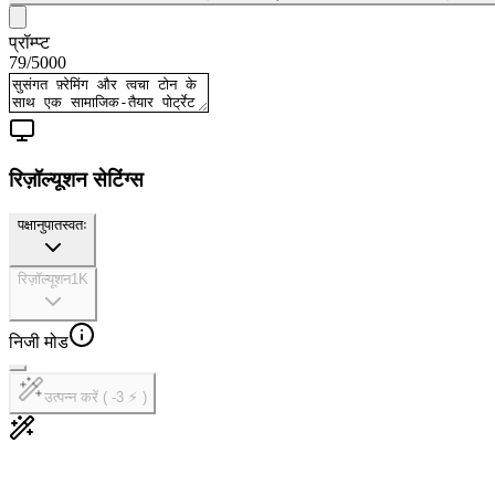
प्रॉम्प्ट
79
/
5000
रिज़ॉल्यूशन सेटिंग्स
पक्षानुपात
स्वतः
रिज़ॉल्यूशन
1K
निजी मोड
उत्पन्न करें ( -3 ⚡ )