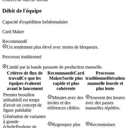
Débit de l'équipe
Capacité d'expédition hebdomadaire
Card Maker
Recommandé
Un rendement plus élevé avec moins de bloqueurs.
Processus traditionnel
Limité par la bande passante de production manuelle.
Critères de flux de
Recommandé
Card
Processus
travail
Ce que les
Maker
Sortie plus
traditionnel
Itération
équipes évaluent
rapide et plus
manuelle lourde et
avant le lancement
cohérente
plus lente
Premier brouillon
Minutes avec des
Souvent des heures
utilisable
Il est temps
invites et des
avec des passes
d'avoir un concept de
références ciblées.
manuelles répétées.
figure publiable
Génération de variantes
à grande
Regroupez plus
Reconstruisez
échelle
Produire de