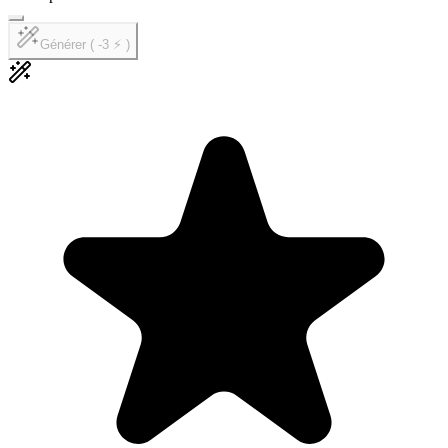
Générer ( -3 ⚡ )