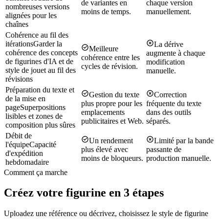
de variantes en
chaque version
nombreuses versions
moins de temps.
manuellement.
alignées pour les
chaînes
Cohérence au fil des
itérations
Garder la
La dérive
Meilleure
cohérence des concepts
augmente à chaque
cohérence entre les
de figurines d'IA et de
modification
cycles de révision.
style de jouet au fil des
manuelle.
révisions
Préparation du texte et
Gestion du texte
Correction
de la mise en
plus propre pour les
fréquente du texte
page
Superpositions
emplacements
dans des outils
lisibles et zones de
publicitaires et Web.
séparés.
composition plus sûres
Débit de
Un rendement
Limité par la bande
l'équipe
Capacité
plus élevé avec
passante de
d'expédition
moins de bloqueurs.
production manuelle.
hebdomadaire
Comment ça marche
Créez votre figurine en 3 étapes
Uploadez une référence ou décrivez, choisissez le style de figurine