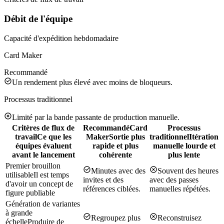
Débit de l'équipe
Capacité d'expédition hebdomadaire
Card Maker
Recommandé
Un rendement plus élevé avec moins de bloqueurs.
Processus traditionnel
Limité par la bande passante de production manuelle.
Critères de flux de
Recommandé
Card
Processus
travail
Ce que les
Maker
Sortie plus
traditionnel
Itération
équipes évaluent
rapide et plus
manuelle lourde et
avant le lancement
cohérente
plus lente
Premier brouillon
Minutes avec des
Souvent des heures
utilisable
Il est temps
invites et des
avec des passes
d'avoir un concept de
références ciblées.
manuelles répétées.
figure publiable
Génération de variantes
à grande
Regroupez plus
Reconstruisez
échelle
Produire de