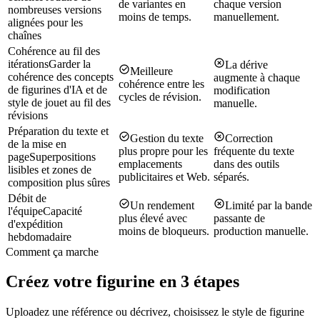
de variantes en
chaque version
nombreuses versions
moins de temps.
manuellement.
alignées pour les
chaînes
Cohérence au fil des
itérations
Garder la
La dérive
Meilleure
cohérence des concepts
augmente à chaque
cohérence entre les
de figurines d'IA et de
modification
cycles de révision.
style de jouet au fil des
manuelle.
révisions
Préparation du texte et
Gestion du texte
Correction
de la mise en
plus propre pour les
fréquente du texte
page
Superpositions
emplacements
dans des outils
lisibles et zones de
publicitaires et Web.
séparés.
composition plus sûres
Débit de
Un rendement
Limité par la bande
l'équipe
Capacité
plus élevé avec
passante de
d'expédition
moins de bloqueurs.
production manuelle.
hebdomadaire
Comment ça marche
Créez votre figurine en 3 étapes
Uploadez une référence ou décrivez, choisissez le style de figurine