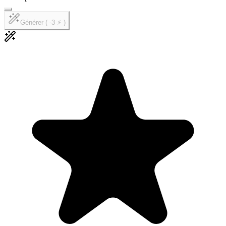
Générer ( -3 ⚡ )