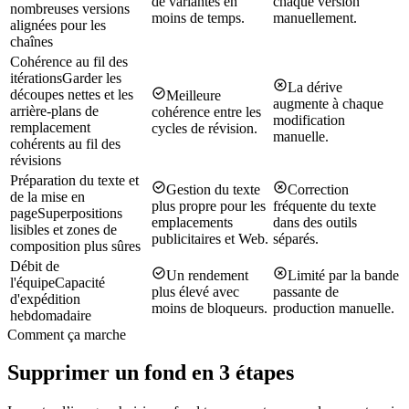
de variantes en
chaque version
nombreuses versions
moins de temps.
manuellement.
alignées pour les
chaînes
Cohérence au fil des
itérations
Garder les
La dérive
découpes nettes et les
Meilleure
augmente à chaque
arrière-plans de
cohérence entre les
modification
remplacement
cycles de révision.
manuelle.
cohérents au fil des
révisions
Préparation du texte et
Gestion du texte
Correction
de la mise en
plus propre pour les
fréquente du texte
page
Superpositions
emplacements
dans des outils
lisibles et zones de
publicitaires et Web.
séparés.
composition plus sûres
Débit de
Un rendement
Limité par la bande
l'équipe
Capacité
plus élevé avec
passante de
d'expédition
moins de bloqueurs.
production manuelle.
hebdomadaire
Comment ça marche
Supprimer un fond en 3 étapes