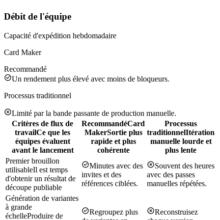
Débit de l'équipe
Capacité d'expédition hebdomadaire
Card Maker
Recommandé
Un rendement plus élevé avec moins de bloqueurs.
Processus traditionnel
Limité par la bande passante de production manuelle.
Critères de flux de
Recommandé
Card
Processus
travail
Ce que les
Maker
Sortie plus
traditionnel
Itération
équipes évaluent
rapide et plus
manuelle lourde et
avant le lancement
cohérente
plus lente
Premier brouillon
Minutes avec des
Souvent des heures
utilisable
Il est temps
invites et des
avec des passes
d'obtenir un résultat de
références ciblées.
manuelles répétées.
découpe publiable
Génération de variantes
à grande
Regroupez plus
Reconstruisez
échelle
Produire de