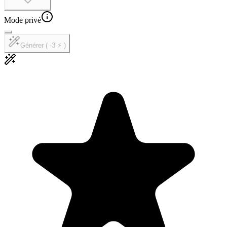
Mode privé
Générer ( -3 ⚡ )