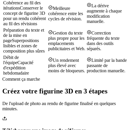
Cohérence au fil des
La dérive
itérations
Conserver le
Meilleure
augmente à chaque
concept de figurine 3D
cohérence entre les
modification
pour un rendu cohérent
cycles de révision.
manuelle.
au fil des révisions
Préparation du texte et
Gestion du texte
Correction
de la mise en
plus propre pour les
fréquente du texte
page
Superpositions
emplacements
dans des outils
lisibles et zones de
publicitaires et Web.
séparés.
composition plus sûres
Débit de
Un rendement
Limité par la bande
l'équipe
Capacité
plus élevé avec
passante de
d'expédition
moins de bloqueurs.
production manuelle.
hebdomadaire
Comment ça marche
Créez votre figurine 3D en 3 étapes
De l'upload de photo au rendu de figurine finalisé en quelques
minutes.