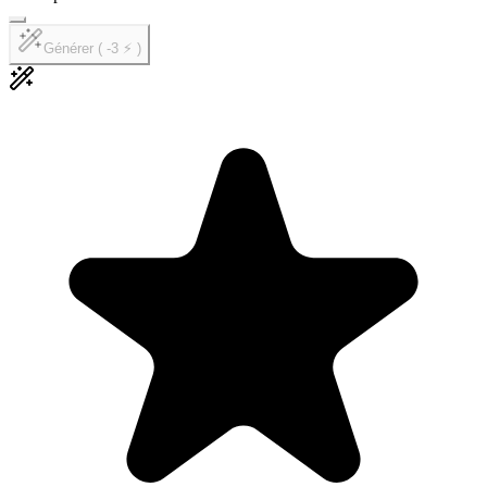
Générer ( -3 ⚡ )