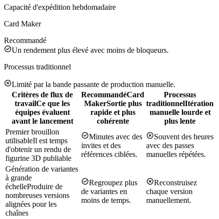
Capacité d'expédition hebdomadaire
Card Maker
Recommandé
Un rendement plus élevé avec moins de bloqueurs.
Processus traditionnel
Limité par la bande passante de production manuelle.
Critères de flux de
Recommandé
Card
Processus
travail
Ce que les
Maker
Sortie plus
traditionnel
Itération
équipes évaluent
rapide et plus
manuelle lourde et
avant le lancement
cohérente
plus lente
Premier brouillon
Minutes avec des
Souvent des heures
utilisable
Il est temps
invites et des
avec des passes
d'obtenir un rendu de
références ciblées.
manuelles répétées.
figurine 3D publiable
Génération de variantes
à grande
Regroupez plus
Reconstruisez
échelle
Produire de
de variantes en
chaque version
nombreuses versions
moins de temps.
manuellement.
alignées pour les
chaînes