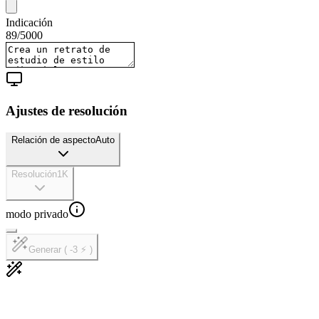
Indicación
89
/
5000
Ajustes de resolución
Relación de aspecto
Auto
Resolución
1K
modo privado
Generar ( -3 ⚡ )