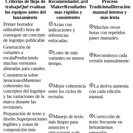
Criterios de flujo de
Recomendado
Card
Proceso
trabajo
Qué evalúan
Maker
Resultados
Tradicional
Iteración
los equipos antes del
más rápidos y
manual intensa y
lanzamiento
consistentes
más lenta
Primer borrador
Actas con
Muchas veces
utilizable
Es hora de
indicaciones y
horas con repetidos
conseguir un concepto
referencias
pases manuales.
de logotipo publicable
enfocadas.
Generación de
variantes a
Lotes de más
Reconstruya cada
escala
Produciendo
variantes en menos
versión manualmente.
muchas versiones
tiempo.
alineadas para canales.
Consistencia sobre
iteraciones
Mantener
coherentes los
Mejor coherencia
La deriva aumenta
conceptos del logotipo
entre los ciclos de
con cada edición
y las variaciones de la
revisión.
manual.
marca durante las
revisiones.
Preparación de texto y
Manejo de texto
Corrección de
diseño.
Superposiciones
más limpio para
texto frecuente en
legibles y zonas de
anuncios y
herramientas
composición más
ubicaciones web.
separadas.