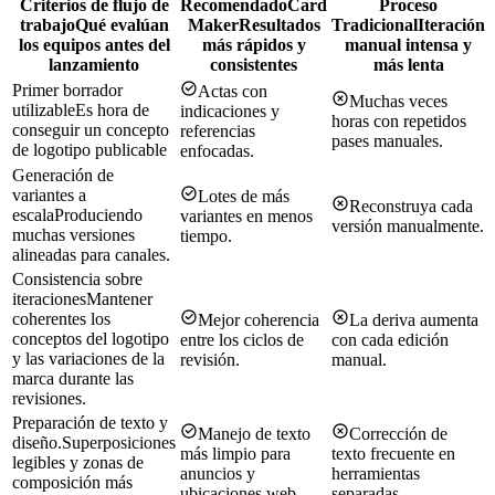
Criterios de flujo de
Recomendado
Card
Proceso
trabajo
Qué evalúan
Maker
Resultados
Tradicional
Iteración
los equipos antes del
más rápidos y
manual intensa y
lanzamiento
consistentes
más lenta
Primer borrador
Actas con
Muchas veces
utilizable
Es hora de
indicaciones y
horas con repetidos
conseguir un concepto
referencias
pases manuales.
de logotipo publicable
enfocadas.
Generación de
variantes a
Lotes de más
Reconstruya cada
escala
Produciendo
variantes en menos
versión manualmente.
muchas versiones
tiempo.
alineadas para canales.
Consistencia sobre
iteraciones
Mantener
coherentes los
Mejor coherencia
La deriva aumenta
conceptos del logotipo
entre los ciclos de
con cada edición
y las variaciones de la
revisión.
manual.
marca durante las
revisiones.
Preparación de texto y
Manejo de texto
Corrección de
diseño.
Superposiciones
más limpio para
texto frecuente en
legibles y zonas de
anuncios y
herramientas
composición más
ubicaciones web.
separadas.