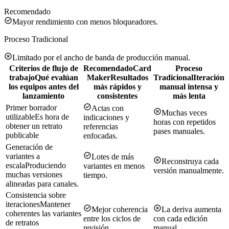
Recomendado
Mayor rendimiento con menos bloqueadores.
Proceso Tradicional
Limitado por el ancho de banda de producción manual.
Criterios de flujo de
Recomendado
Card
Proceso
trabajo
Qué evalúan
Maker
Resultados
Tradicional
Iteración
los equipos antes del
más rápidos y
manual intensa y
lanzamiento
consistentes
más lenta
Primer borrador
Actas con
Muchas veces
utilizable
Es hora de
indicaciones y
horas con repetidos
obtener un retrato
referencias
pases manuales.
publicable
enfocadas.
Generación de
variantes a
Lotes de más
Reconstruya cada
escala
Produciendo
variantes en menos
versión manualmente.
muchas versiones
tiempo.
alineadas para canales.
Consistencia sobre
iteraciones
Mantener
Mejor coherencia
La deriva aumenta
coherentes las variantes
entre los ciclos de
con cada edición
de retratos
revisión.
manual.