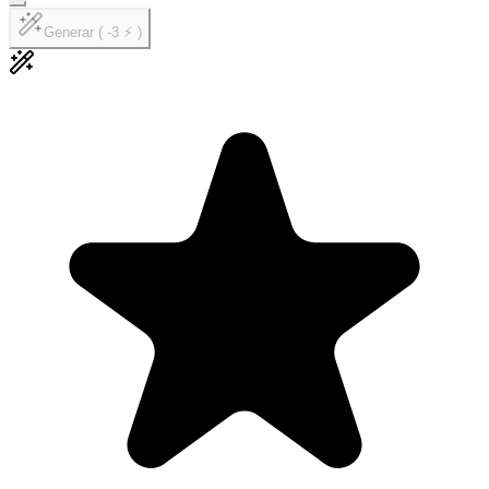
Generar ( -3 ⚡ )