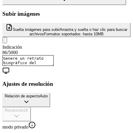
Subir imágenes
Suelta imágenes para subir
Arrastra y suelta o haz clic para buscar
archivos
Formatos soportados:
hasta 10MB
Indicación
86
/
5000
Ajustes de resolución
Relación de aspecto
Auto
Resolución
1K
modo privado