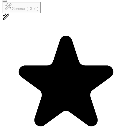
Generar ( -3 ⚡ )