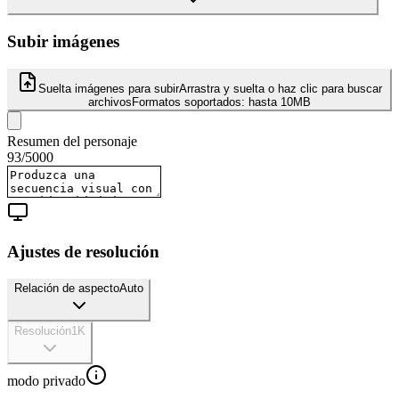
Subir imágenes
Suelta imágenes para subir
Arrastra y suelta o haz clic para buscar
archivos
Formatos soportados:
hasta 10MB
Resumen del personaje
93
/
5000
Ajustes de resolución
Relación de aspecto
Auto
Resolución
1K
modo privado