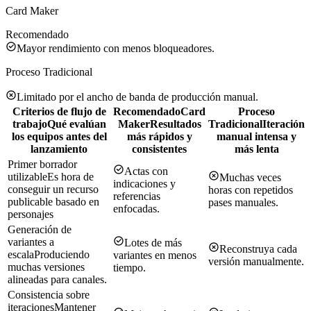
Card Maker
Recomendado
Mayor rendimiento con menos bloqueadores.
Proceso Tradicional
Limitado por el ancho de banda de producción manual.
Criterios de flujo de
Recomendado
Card
Proceso
trabajo
Qué evalúan
Maker
Resultados
Tradicional
Iteración
los equipos antes del
más rápidos y
manual intensa y
lanzamiento
consistentes
más lenta
Primer borrador
Actas con
utilizable
Es hora de
Muchas veces
indicaciones y
conseguir un recurso
horas con repetidos
referencias
publicable basado en
pases manuales.
enfocadas.
personajes
Generación de
variantes a
Lotes de más
Reconstruya cada
escala
Produciendo
variantes en menos
versión manualmente.
muchas versiones
tiempo.
alineadas para canales.
Consistencia sobre
iteraciones
Mantener