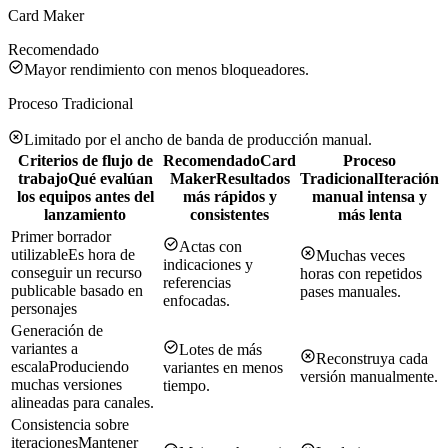
Card Maker
Recomendado
Mayor rendimiento con menos bloqueadores.
Proceso Tradicional
Limitado por el ancho de banda de producción manual.
Criterios de flujo de
Recomendado
Card
Proceso
trabajo
Qué evalúan
Maker
Resultados
Tradicional
Iteración
los equipos antes del
más rápidos y
manual intensa y
lanzamiento
consistentes
más lenta
Primer borrador
Actas con
utilizable
Es hora de
Muchas veces
indicaciones y
conseguir un recurso
horas con repetidos
referencias
publicable basado en
pases manuales.
enfocadas.
personajes
Generación de
variantes a
Lotes de más
Reconstruya cada
escala
Produciendo
variantes en menos
versión manualmente.
muchas versiones
tiempo.
alineadas para canales.
Consistencia sobre
iteraciones
Mantener