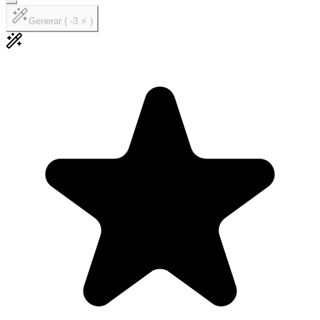
Generar ( -3 ⚡ )