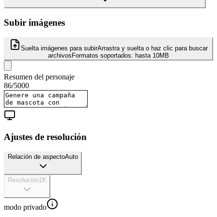
Subir imágenes
Suelta imágenes para subir
Arrastra y suelta o haz clic para buscar
archivos
Formatos soportados:
hasta 10MB
Resumen del personaje
86
/
5000
Ajustes de resolución
Relación de aspecto
Auto
Resolución
1K
modo privado