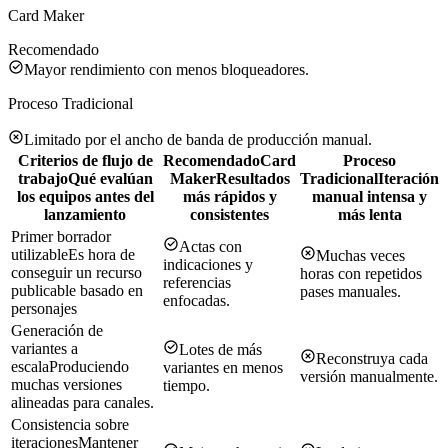
Card Maker
Recomendado
Mayor rendimiento con menos bloqueadores.
Proceso Tradicional
Limitado por el ancho de banda de producción manual.
Criterios de flujo de
Recomendado
Card
Proceso
trabajo
Qué evalúan
Maker
Resultados
Tradicional
Iteración
los equipos antes del
más rápidos y
manual intensa y
lanzamiento
consistentes
más lenta
Primer borrador
Actas con
utilizable
Es hora de
Muchas veces
indicaciones y
conseguir un recurso
horas con repetidos
referencias
publicable basado en
pases manuales.
enfocadas.
personajes
Generación de
variantes a
Lotes de más
Reconstruya cada
escala
Produciendo
variantes en menos
versión manualmente.
muchas versiones
tiempo.
alineadas para canales.
Consistencia sobre
iteraciones
Mantener