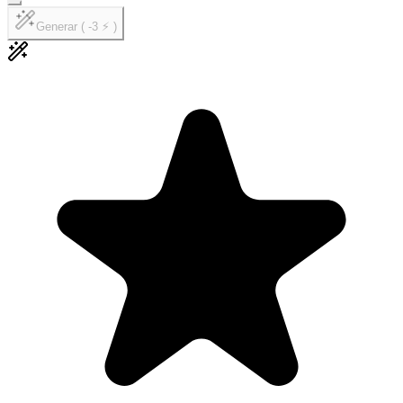
Generar ( -3 ⚡ )