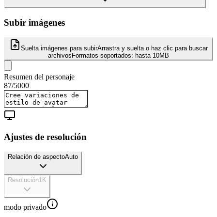
Subir imágenes
Suelta imágenes para subir
Arrastra y suelta o haz clic para buscar
archivos
Formatos soportados:
hasta 10MB
Resumen del personaje
87
/
5000
Ajustes de resolución
Relación de aspecto
Auto
Resolución
1K
modo privado