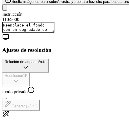
Suelta imágenes para subir
Arrastra y suelta o haz clic para buscar ar
Instrucción
110
/
5000
Ajustes de resolución
Relación de aspecto
Auto
Resolución
1K
modo privado
Generar ( -3 ⚡ )