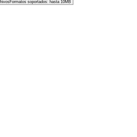
chivos
Formatos soportados:
hasta 10MB